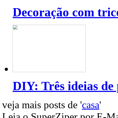
Decoração com tric
DIY: Três ideias de
veja mais posts de '
casa
'
Leia o SuperZiper por E-Ma