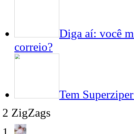
Diga aí: você m
correio?
Tem Superziper
2 ZigZags