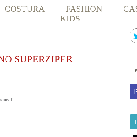
COSTURA
FASHION
CA
KIDS
 NO SUPERZIPER
s nós :D