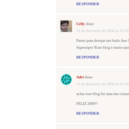
RESPONDER
Celly
disse:
31 de dezembro de 2008 às 10:10
Passei para desejar um lindo Ano
Superziper !Esse blog é muito quer
RESPONDER
Adri
disse:
31 de dezembro de 2008 às 10:16
achar esse blog foi uma das cois
FELIZ 2009!!
RESPONDER