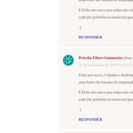
E Feliz ano novo pra todas nós cra
craft (de preferência rentáveis) pa
:)
RESPONDER
Priscila Elbert Guimarães
disse:
31 de dezembro de 2008 às 01:13
Feliz ano novo, Cláudia e Andréia
uma fonte tão bacana de inspiraç
E Feliz ano novo pra todas nós cra
craft (de preferência rentáveis) pa
:)
RESPONDER