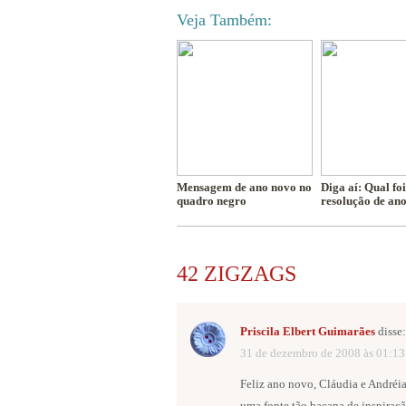
Veja Também:
Mensagem de ano novo no
Diga aí: Qual foi
quadro negro
resolução de an
42 ZIGZAGS
Priscila Elbert Guimarães
disse:
31 de dezembro de 2008 às 01:13
Feliz ano novo, Cláudia e Andréia
uma fonte tão bacana de inspiraç