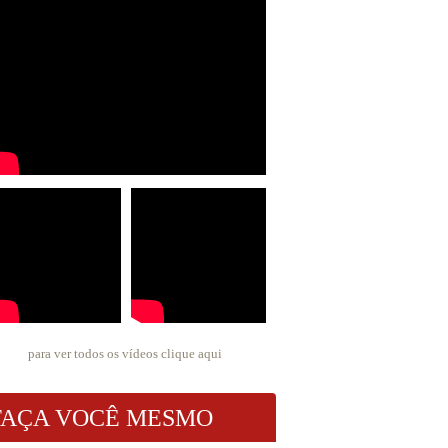
para ver todos os vídeos
clique aqui
FAÇA VOCÊ MESMO