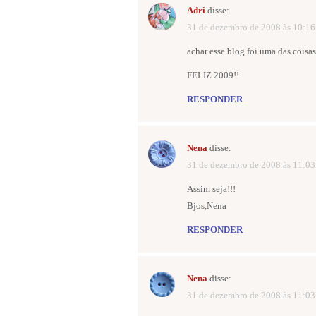
Adri
disse:
31 de dezembro de 2008 às 10:16
achar esse blog foi uma das cois
FELIZ 2009!!
RESPONDER
Nena
disse:
31 de dezembro de 2008 às 11:03
Assim seja!!!
Bjos,Nena
RESPONDER
Nena
disse:
31 de dezembro de 2008 às 11:03