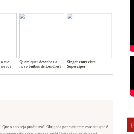
 a sua
Quem quer desenhar o
Singer entrevista
o novo?
novo ônibus de Londres?
Superziper
! Que o ano seja produtivo!! Obrigada por manterem esse site que é
ão e informação sobre o mundo craft! Vocês são tudo de bom!