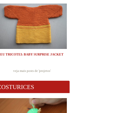
EU TRICOTEI: BABY SURPRISE JACKET
veja mais posts de '
projetos
'
COSTURICES