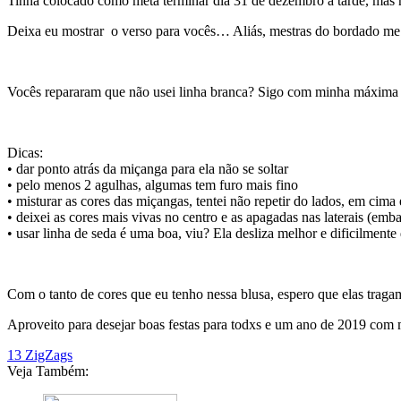
Tinha colocado como meta terminar dia 31 de dezembro a tarde, mas r
Deixa eu mostrar o verso para vocês… Aliás, mestras do bordado me 
Vocês repararam que não usei linha branca? Sigo com minha máxima de
Dicas:
• dar ponto atrás da miçanga para ela não se soltar
• pelo menos 2 agulhas, algumas tem furo mais fino
• misturar as cores das miçangas, tentei não repetir do lados, em cim
• deixei as cores mais vivas no centro e as apagadas nas laterais (emb
• usar linha de seda é uma boa, viu? Ela desliza melhor e dificilmente
Com o tanto de cores que eu tenho nessa blusa, espero que elas traga
Aproveito para desejar boas festas para todxs e um ano de 2019 com mu
13 ZigZags
Veja Também: