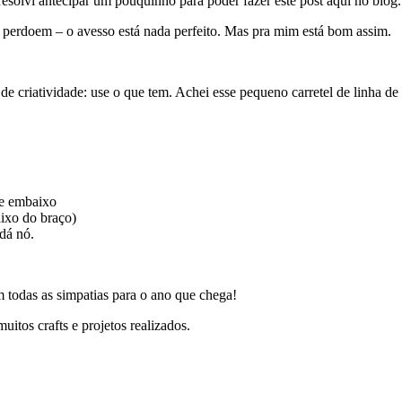
esolvi antecipar um pouquinho para poder fazer este post aqui no blog.
perdoem – o avesso está nada perfeito. Mas pra mim está bom assim.
 criatividade: use o que tem. Achei esse pequeno carretel de linha de 
a e embaixo
aixo do braço)
 dá nó.
m todas as simpatias para o ano que chega!
itos crafts e projetos realizados.