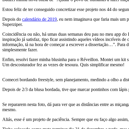
Estou feliz de ter conseguido concretizar esse projeto nos 44 do seg
Depois do
calendário de 2019
, eu nem imaginava que faria mais um p
Superziper.
Coincidência ou não, há umas duas semanas deu pau no meu app do Ins
inspiração já satisfaz, tipo ficar assistindo aqueles vídeos incríveis d
informação, tá na hora de começar a escrever a dissertação…”. Para d
simplesmente fazer.
Enfim, resolvi fazer minha blusinha para o Réveillon. Montei um kit s
Um descosturador fez as vezes de tesoura. Quis simplificar mesmo!
Comecei bordando freestyle, sem planejamento, medindo a olho a distâ
Depois de 2/3 da blusa bordada, tive que marcar pontinhos com lápis p
Se repararem nesta foto, dá para ver que as distâncias entre as miçan
mesmo.
Aliás, esse é um projeto de paciência. Sempre que eu faço algo assi