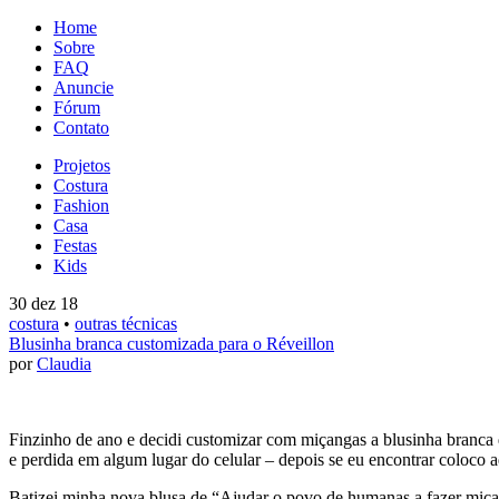
Home
Sobre
FAQ
Anuncie
Fórum
Contato
Projetos
Costura
Fashion
Casa
Festas
Kids
30 dez 18
costura
•
outras técnicas
Blusinha branca customizada para o Réveillon
por
Claudia
Finzinho de ano e decidi customizar com miçangas a blusinha branca 
e perdida em algum lugar do celular – depois se eu encontrar coloco a
Batizei minha nova blusa de “Ajudar o povo de humanas a fazer miça