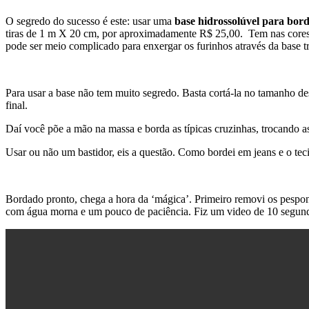
O segredo do sucesso é este: usar uma
base hidrossolúvel para bor
tiras de 1 m X 20 cm, por aproximadamente R$ 25,00. Tem nas cores tr
pode ser meio complicado para enxergar os furinhos através da base tr
Para usar a base não tem muito segredo. Basta cortá-la no tamanho de
final.
Daí você põe a mão na massa e borda as típicas cruzinhas, trocando 
Usar ou não um bastidor, eis a questão. Como bordei em jeans e o teci
Bordado pronto, chega a hora da ‘mágica’. Primeiro removi os pespont
com água morna e um pouco de paciência. Fiz um video de 10 segundos