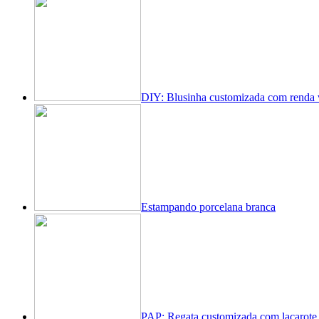
DIY: Blusinha customizada com renda 
Estampando porcelana branca
PAP: Regata customizada com laçarote 