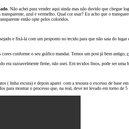
dado
. Não achei para vender aqui ainda mas não duvido que chegue log
ansparente, azul e vermelho. Qual cor usar? Eu acho que o transparente
ansparente então opte pelos coloridos.
sejado e fixá-la com um pesponto no tecido para que não saia do lugar d
as cores conforme o seu gráfico mandar. Temos um post já bem antigo,
e
do era razoavelmente firme, não usei. Em tecidos finos, pode ser uma b
os ( linha escura) e depois aparei com a tesoura o excesso de base em 
 para mostrar o processo que, na real, deve ter levado em torno de 5