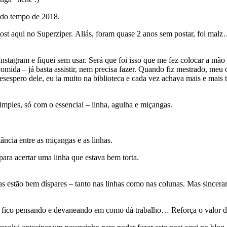
undo tempo de 2018.
ost aqui no Superziper. Aliás, foram quase 2 anos sem postar, foi mal
tagram e fiquei sem usar. Será que foi isso que me fez colocar a mão
e comida – já basta assistir, nem precisa fazer. Quando fiz mestrado, meu 
esespero dele, eu ia muito na biblioteca e cada vez achava mais e mais
imples, só com o essencial – linha, agulha e miçangas.
ncia entre as miçangas e as linhas.
ara acertar uma linha que estava bem torta.
gas estão bem díspares – tanto nas linhas como nas colunas. Mas sincera
m, fico pensando e devaneando em como dá trabalho… Reforça o valor do