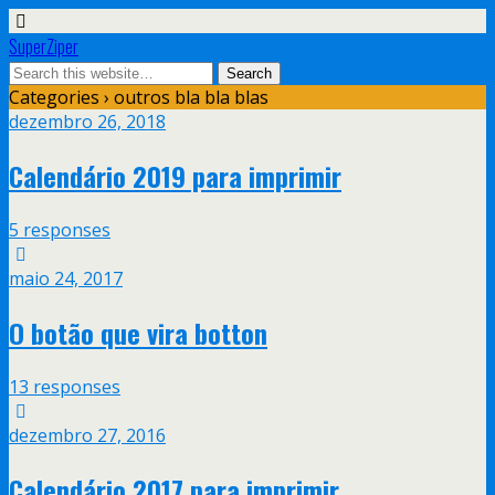
SuperZiper
Categories ›
outros bla bla blas
dezembro 26, 2018
Calendário 2019 para imprimir
5 responses
maio 24, 2017
O botão que vira botton
13 responses
dezembro 27, 2016
Calendário 2017 para imprimir