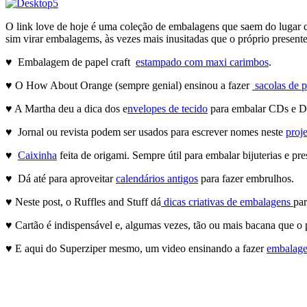
O link love de hoje é uma coleção de embalagens que saem do lugar c
sim virar embalagems, às vezes mais inusitadas que o próprio presente
♥ Embalagem de papel craft
estampado com maxi carimbos
.
♥ O How About Orange (sempre genial) ensinou a fazer
sacolas de pr
♥ A Martha deu a dica dos e
nvelopes de tecido
para embalar CDs e 
♥ Jornal ou revista podem ser usados para escrever nomes neste
proj
♥
Caixinha
feita de origami. Sempre útil para embalar bijuterias e pr
♥ Dá até para aproveitar
calendários antigos
para fazer embrulhos.
♥ Neste post, o Ruffles and Stuff dá
dicas criativas de embalagens
par
♥ Cartão é indispensável e, algumas vezes, tão ou mais bacana que 
♥ E aqui do Superziper mesmo, um video ensinando a fazer
embalage