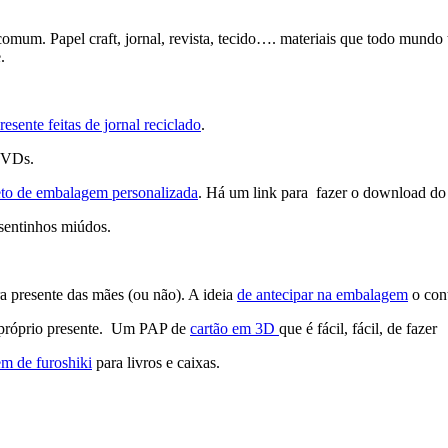
omum. Papel craft, jornal, revista, tecido…. materiais que todo mund
.
esente feitas de jornal reciclado
.
DVDs.
eto de embalagem personalizada
. Há um link para fazer o download do
esentinhos miúdos.
a presente das mães (ou não). A ideia
de antecipar na embalagem
o con
o próprio presente. Um PAP de
cartão em 3D
que é fácil, fácil, de fazer
m de furoshiki
para livros e caixas.