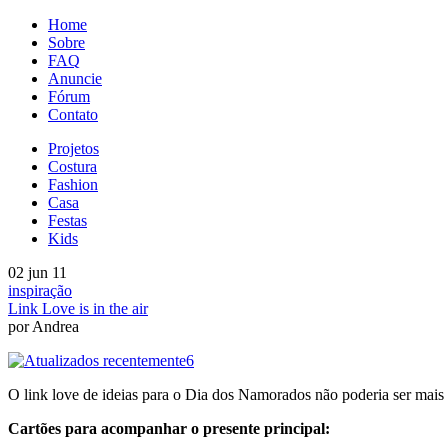
Home
Sobre
FAQ
Anuncie
Fórum
Contato
Projetos
Costura
Fashion
Casa
Festas
Kids
02 jun 11
inspiração
Link Love is in the air
por Andrea
O link love de ideias para o Dia dos Namorados não poderia ser mais l
Cartões para acompanhar o presente principal: