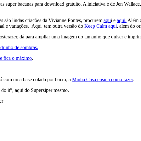
uras super bacanas para download gratuito. A iniciativa é de Jen Wallace
 são lindas criações da Vivianne Pontes, procurem
aqu
i e
aqui.
Além d
nal e variações. Aqui tem outra versão do
Keep Calm aqui
, além do o
sterazer, dá para ampliar uma imagem do tamanho que quiser e imprimi-
adrinho de sombras.
 e fica o máximo
.
 só com uma base colada por baixo, a
Minha Casa ensina como fazer
.
 do it”, aqui do Superziper mesmo.
er