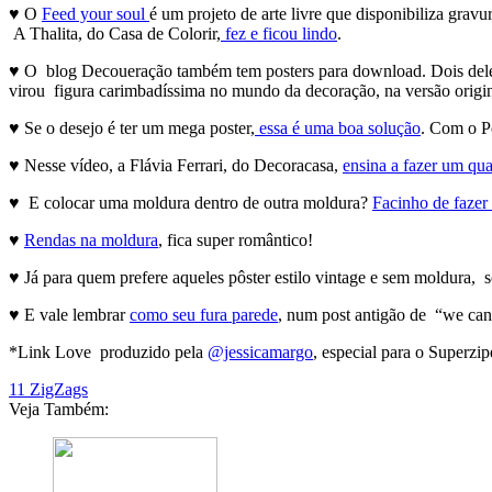
♥ O
Feed your soul
é um projeto de arte livre que disponibiliza grav
A Thalita, do Casa de Colorir,
fez e ficou lindo
.
♥ O blog Decoueração também tem posters para download. Dois deles
virou figura carimbadíssima no mundo da decoração, na versão origi
♥ Se o desejo é ter um mega poster,
essa é uma boa solução
. Com o Po
♥ Nesse vídeo, a Flávia Ferrari, do Decoracasa,
ensina a fazer um qu
♥ E colocar uma moldura dentro de outra moldura?
Facinho de fazer
♥
Rendas na moldura
, fica super romântico!
♥ Já para quem prefere aqueles pôster estilo vintage e sem moldura,
♥ E vale lembrar
como seu fura parede
, num post antigão de “we can
*Link Love produzido pela
@jessicamargo
, especial para o Superzip
11 ZigZags
Veja Também: