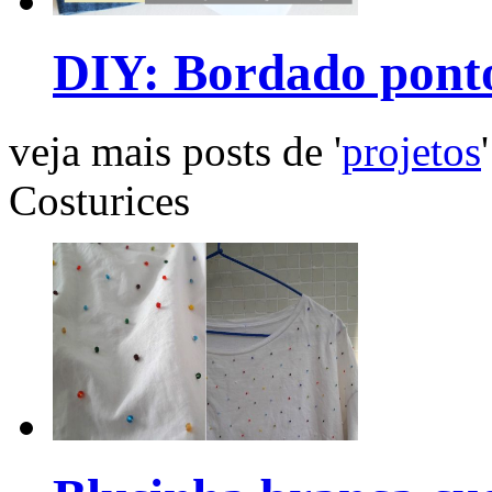
DIY: Bordado pont
veja mais posts de '
projetos
'
Costurices