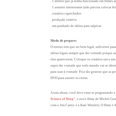
. 1 diretor que já tenha funcionado em filmes a
. 1 assunto interessante (não precisa colocar f
. cenários caprichados
. produção criativa
. um punhado de idéias para salpicar
Modo de preparo:
O roteiro tem que ser bem legal, suficiente para
idéias legais sempre que der vontade porque as
elas aparecerem. Coloque os cenários um a um. 
super tão vontade que todo mundo vai se identif
para usar à vontade. Fica tão gostoso que as p
DVD para assistir os extras.
A esta altura, você deve estar se perguntando
Science of Sleep”
, o novo filme de Michel Go
com o Jim Carrey e a Kate Winslet). O filme é 