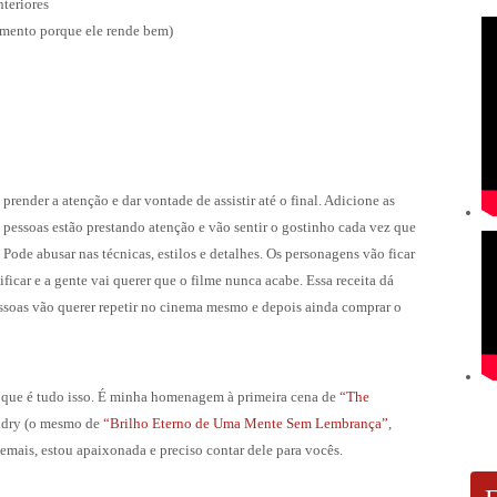
nteriores
ermento porque ele rende bem)
 prender a atenção e dar vontade de assistir até o final. Adicione as
 pessoas estão prestando atenção e vão sentir o gostinho cada vez que
Pode abusar nas técnicas, estilos e detalhes. Os personagens vão ficar
icar e a gente vai querer que o filme nunca acabe. Essa receita dá
essoas vão querer repetir no cinema mesmo e depois ainda comprar o
 o que é tudo isso. É minha homenagem à primeira cena de
“The
ndry (o mesmo de
“Brilho Eterno de Uma Mente Sem Lembrança”
,
demais, estou apaixonada e preciso contar dele para vocês.