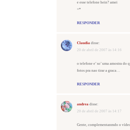
e esse telefone hein? amei
=*
RESPONDER
Claudia
disse:
20 de abril de 2007 às 14:16
o telefone e’ so’ uma amostra do q
fotos pra nao tirar a graca…
RESPONDER
andrea
disse:
20 de abril de 2007 às 14:17
Gente, complementanmdo o vídeo 