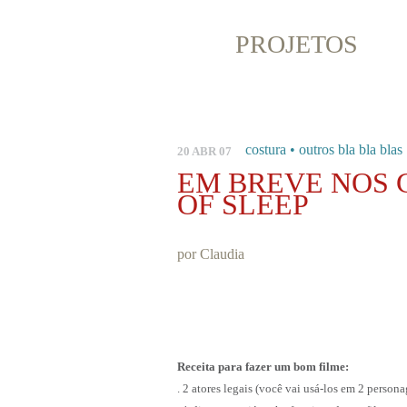
PROJETOS
costura
•
outros bla bla blas
20 ABR 07
EM BREVE NOS 
OF SLEEP
por
Claudia
Receita para fazer um bom filme:
. 2 atores legais (você vai usá-los em 2 person