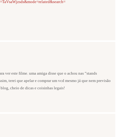
v=TaVsaWjzsds&mode=related&search=
ara ver este filme. uma amiga disse que o achou nas “stands
assim, terei que apelar e comprar um vcd mesmo já que nem previsão
blog, cheio de dicas e coisinhas legais!