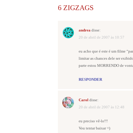
6 ZIGZAGS
andrea
disse:
20 de abril de 2007 às 10:57
eu acho que é este é um filme “par
limitar as chances dele ser exibi
parte estou MORRENDO de vontade
RESPONDER
Carol
disse:
20 de abril de 2007 às 12:48
eu preciso vê-lo!!!
Vou tentar baixar =)