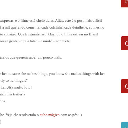
rpresas, e o filme está cheio delas. Aliás, este é o post mais difícil
tá a mil querendo comentar cada coisinha, cada detalhe, e, ao mesmo
 Não consigo. Que frustrante isso. Quando o filme estrear no Brasil
s a gente volta a falar – e muito – sobre ele.
para os que querem saber um pouco mais:
ve her because she makes things, you know she makes things with her
tly to her fingers”
francês), muito fofo!
ch this trailer’)
rios
e. Veja ele resolvendo o
cubo mágico
com os pés :-)
)