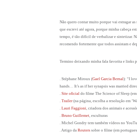
Não quero contar muito porque vai estragar as su
que escrevi até agora, porque minha cabeça es
tempo, é tão difícil de verbalizar e sintetizar.
recomendo fortemente que todos assistam e depoi
Termino deixando minha fala favorita e links 
. Stéphane Miroux (
Gael Garcia Bernal
): “I lo
hands… It’s as if her synapsis was married direc
.
Site oficial
do filme The Science of Sleep (em 
.
Trailer
(na página, escolha a resolução em ‘Wat
.
Lauri Faggioni
, criadora dos animais e acessó
.
Bruno Guillemet
, esculturas
. Michel Gondry tem também vídeos no YouTub
. Artigo da
Reuters
sobre o filme (em portugues