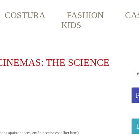
COSTURA
FASHION
CA
KIDS
CINEMAS: THE SCIENCE
agens apaixonantes, então precisa escolher bem)