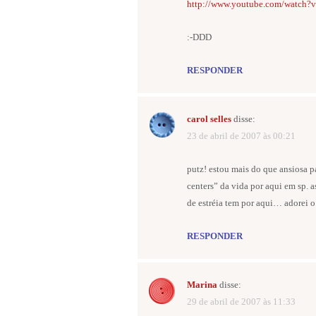
http://www.youtube.com/watch?
:-DDD
RESPONDER
carol selles
disse:
23 de abril de 2007 às 00:21
putz! estou mais do que ansiosa p
centers” da vida por aqui em sp. 
de estréia tem por aqui… adorei o 
RESPONDER
Marina
disse:
29 de abril de 2007 às 11:33