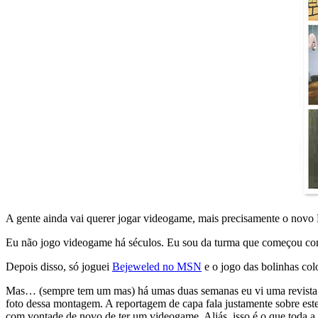
A gente ainda vai querer jogar videogame, mais precisamente o novo 
Eu não jogo videogame há séculos. Eu sou da turma que começou com 
Depois disso, só joguei
Bejeweled no MSN
e o jogo das bolinhas col
Mas… (sempre tem um mas) há umas duas semanas eu vi uma revista 
foto dessa montagem. A reportagem de capa fala justamente sobre este 
com vontade de novo de ter um videogame. Aliás, isso é o que toda a