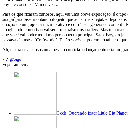
buy the console”. Vamos ver…
Para os que ficaram curiosos, aqui vai uma breve explicação: é o tipo
sua própria fase, montando do jeito que achar mais legal, e depois di
criação de um jogo assim, interativo e com ‘user-generated content’. 
imaginando como isso vai ser – o paraíso dos crafters. Mas tem mais.
que você vai poder montar o personagem principal, Sack Boy, do jeit
passava chamava ‘Craftworld’. Então vocês já podem imaginar o que e
Ah, e para os ansiosos uma péssima notícia: o lançamento está prog
7 ZigZags
Veja Também:
Geek: Querendo jogar Little Big Planet