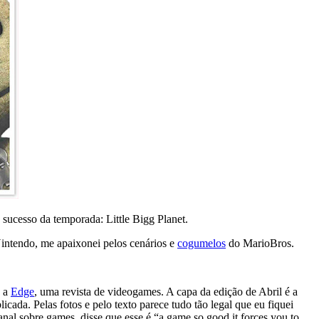
sucesso da temporada: Little Bigg Planet.
intendo, me apaixonei pelos cenários e
cogumelos
do MarioBros.
a a
Edge
, uma revista de videogames. A capa da edição de Abril é a
cada. Pelas fotos e pelo texto parece tudo tão legal que eu fiquei
al sobre games, disse que esse é “a game so good it forces you to