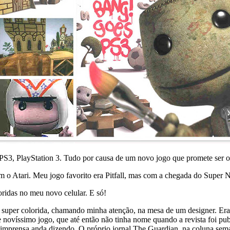
PS3, PlayStation 3. Tudo por causa de um novo jogo que promete ser o 
o Atari. Meu jogo favorito era Pitfall, mas com a chegada do Super N
oridas no meu novo celular. E só!
super colorida, chamando minha atenção, na mesa de um designer. Er
novíssimo jogo, que até então não tinha nome quando a revista foi publi
 imprensa anda dizendo. O próprio jornal The Guardian, na coluna seman