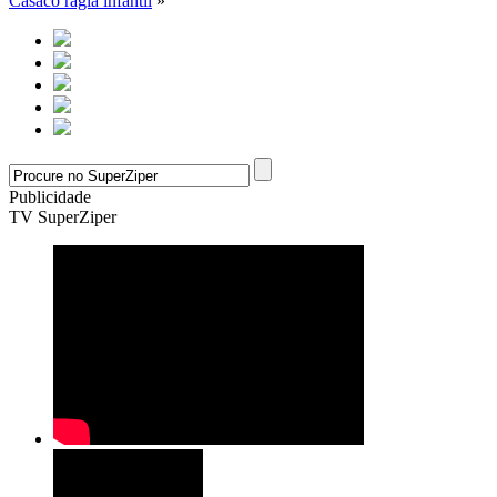
Casaco raglã infantil
»
Publicidade
TV SuperZiper