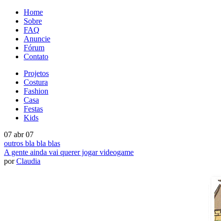
Home
Sobre
FAQ
Anuncie
Fórum
Contato
Projetos
Costura
Fashion
Casa
Festas
Kids
07 abr 07
outros bla bla blas
A gente ainda vai querer jogar videogame
por
Claudia