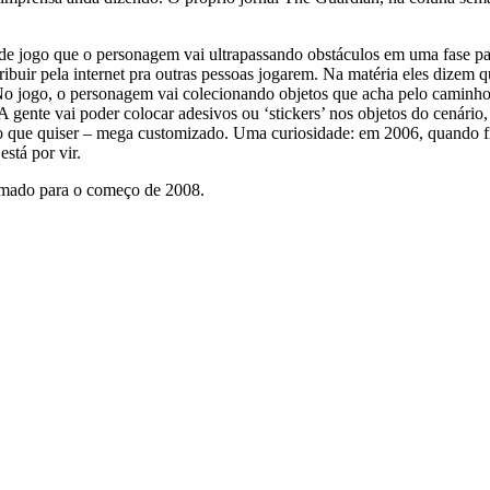
 de jogo que o personagem vai ultrapassando obstáculos em uma fase par
stribuir pela internet pra outras pessoas jogarem. Na matéria eles dize
No jogo, o personagem vai colecionando objetos que acha pelo caminho, 
 A gente vai poder colocar adesivos ou ‘stickers’ nos objetos do cenár
o que quiser – mega customizado. Uma curiosidade: em 2006, quando fi
stá por vir.
ramado para o começo de 2008.