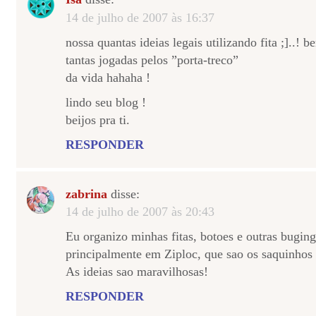
14 de julho de 2007 às 16:37
nossa quantas ideias legais utilizando fita ;]..! b
tantas jogadas pelos ”porta-treco”
da vida hahaha !
lindo seu blog !
beijos pra ti.
RESPONDER
zabrina
disse:
14 de julho de 2007 às 20:43
Eu organizo minhas fitas, botoes e outras bugin
principalmente em Ziploc, que sao os saquinhos
As ideias sao maravilhosas!
RESPONDER