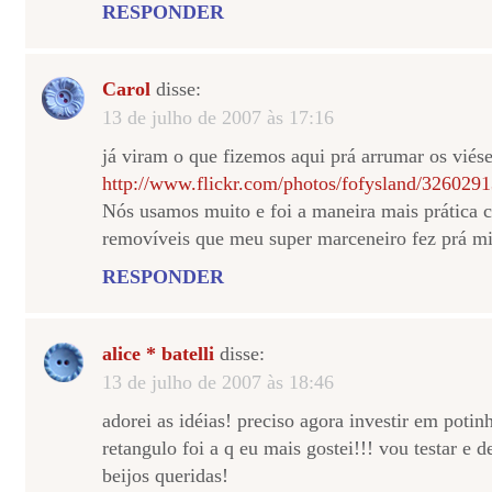
RESPONDER
Carol
disse:
13 de julho de 2007 às 17:16
já viram o que fizemos aqui prá arrumar os viés
http://www.flickr.com/photos/fofysland/3260291
Nós usamos muito e foi a maneira mais prática c
removíveis que meu super marceneiro fez prá m
RESPONDER
alice * batelli
disse:
13 de julho de 2007 às 18:46
adorei as idéias! preciso agora investir em potin
retangulo foi a q eu mais gostei!!! vou testar e d
beijos queridas!