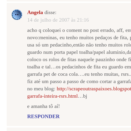
Angela
disse:
14 de julho de 2007 às 21:16
acho q coloquei o coment no post errado, aff, en
novo:meninas, eu tenho muitos pedaços de fita, p
usa só um pedacinho,então não tenho muitos rolos
guardo num porta papel toalha/papel aluminio,
coloco os rolos de fitas naquele pauzinho onde fi
toalha e tal…os pedacinhos de fita eu guardo em
garrafa pet de coca cola….eu tenho muitas, rsrs
fiz até um passo a passo de como cortar a garra
no meu blog:
http://scrapeoutraspaixoes.blogsp
garrafa-inteira-rsrs.html
…bj
e amanha tô aí!
RESPONDER