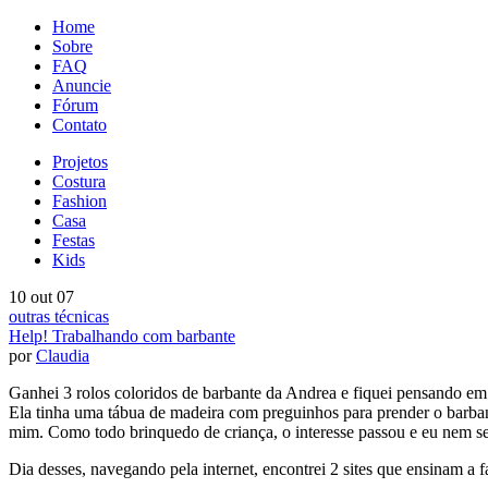
Home
Sobre
FAQ
Anuncie
Fórum
Contato
Projetos
Costura
Fashion
Casa
Festas
Kids
10 out 07
outras técnicas
Help! Trabalhando com barbante
por
Claudia
Ganhei 3 rolos coloridos de barbante da Andrea e fiquei pensando em
Ela tinha uma tábua de madeira com preguinhos para prender o barbant
mim. Como todo brinquedo de criança, o interesse passou e eu nem se
Dia desses, navegando pela internet, encontrei 2 sites que ensinam a f