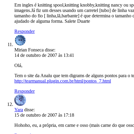
Em ingles é knitting spool,knitting knobby,knitting nancy ou s
imagens.Já fiz um desses usando um carretel [tubo] de linha vaz
tamanho do fio [ linha,lã,barbante] é que determina o tamanho d
ajudado de alguma forma. Salete Duarte
Responder
Mirian Fonseca
disse:
14 de outubro de 2007 às 13:41
Olá,
Tem o site da Analu que tem digrams de alguns pontos para o te
http://tearmanual.plugin.com.br/html/pontos_7.html
Responder
Yara
disse:
15 de outubro de 2007 às 17:18
Hohoho, eu, a própria, em carne e osso (mais carne do que osso