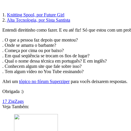
1.
Knitting Spool, por Future Girl
2.
Alta Tecnologia, por Sista Santista
Entendi direitinho como fazer. E eu até fiz! Só que estou com um pro
. O que a pessoa faz depois que montou?
. Onde se amarra o barbante?
. Começa por cima ou por baixo?
. Em qual seqüência se trocam os fios de lugar?
. Qual o nome dessa técnica em português? E em inglês?
. Conhecem algum site que fale sobre isso?
. Tem algum vídeo no You Tube ensinando?
Abri um
tópico no fórum Superziper
para vocês deixarem respostas.
Obrigada :)
17 ZigZags
Veja Também: