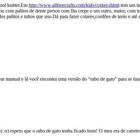
pool knitter.Em
http://www.allfreecrafts.com/kids/corker.shtml
tem um tu
io com palitos de dente presos com fita crepe e um outro, maior, com tu
os palitos e tubos que uso.Dá para fazer colares,cordões de tenis e até
ar manual e lá você encontra uma versão do “rabo de gato” para se faz
) :o) espero que o rabo de gato tenha ficado bom! O meu era de carret