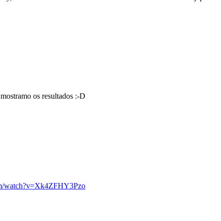
e mostramo os resultados :-D
com/watch?v=Xk4ZFHY3Pzo