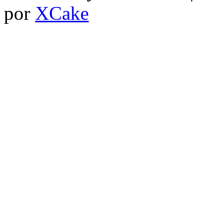
por
XCake