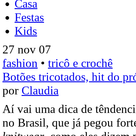
Casa
Festas
Kids
27 nov 07
fashion
•
tricô e crochê
Botões tricotados, hit do p
por
Claudia
Aí vai uma dica de têndenc
no Brasil, que já pegou for