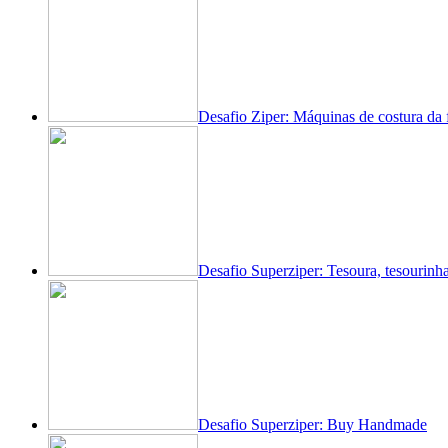
Desafio Ziper: Máquinas de costura da 
Desafio Superziper: Tesoura, tesourinha
Desafio Superziper: Buy Handmade