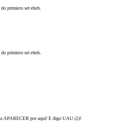
a do primiero set eheh.
a do primiero set eheh.
que ia APARECER por aqui! E digo UAU (2)!