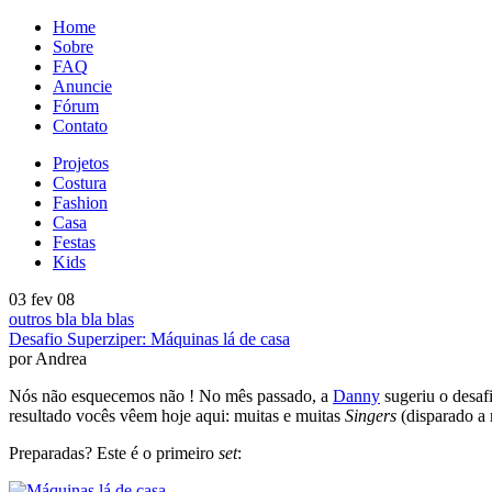
Home
Sobre
FAQ
Anuncie
Fórum
Contato
Projetos
Costura
Fashion
Casa
Festas
Kids
03 fev 08
outros bla bla blas
Desafio Superziper: Máquinas lá de casa
por Andrea
Nós não esquecemos não ! No mês passado, a
Danny
sugeriu o desafi
resultado vocês vêem hoje aqui: muitas e muitas
Singers
(disparado a
Preparadas? Este é o primeiro
set
: