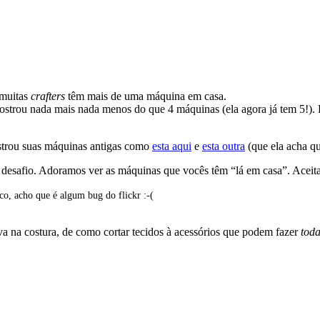
 muitas
crafters
têm mais de uma máquina em casa.
ostrou nada mais nada menos do que 4 máquinas (ela agora já tem 5!). 
ostrou suas máquinas antigas como
esta aqui
e
esta outra
(que ela acha qu
desafio. Adoramos ver as máquinas que vocês têm “lá em casa”. Aceit
ico, acho que é algum bug do flickr :-(
a na costura, de como cortar tecidos à acessórios que podem fazer
tod