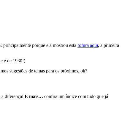
E principalmente porque ela mostrou esta
fofura aqui
, a primeira
e é de 1930!).
amos sugestões de temas para os próximos, ok?
a
a diferença!
E mais…
confira um índice com tudo que já