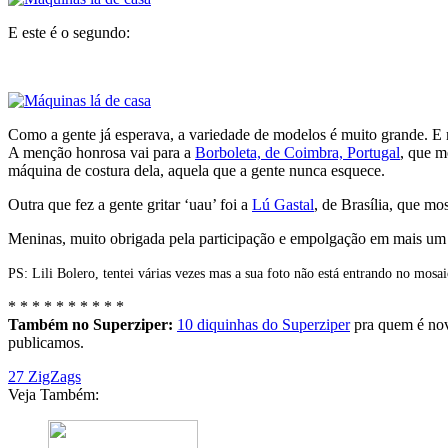
E este é o segundo:
Como a gente já esperava, a variedade de modelos é muito grande. E
A menção honrosa vai para a
Borboleta, de Coimbra, Portugal
, que m
máquina de costura dela, aquela que a gente nunca esquece.
Outra que fez a gente gritar ‘uau’ foi a
Lú Gastal
, de Brasília, que m
Meninas, muito obrigada pela participação e empolgação em mais um 
PS: Lili Bolero, tentei várias vezes mas a sua foto não está entrando no mosa
* * * * * * * * * *
Também no Superziper:
10 diquinhas do Superziper
pra quem é nov
publicamos.
27 ZigZags
Veja Também: