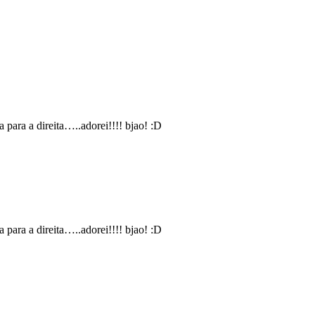
 para a direita…..adorei!!!! bjao! :D
 para a direita…..adorei!!!! bjao! :D