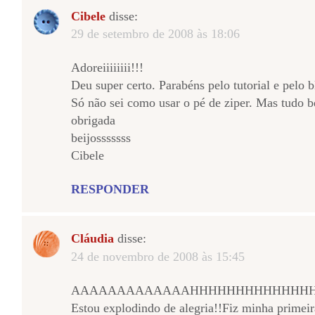
Cibele
disse:
29 de setembro de 2008 às 18:06
Adoreiiiiiiii!!!
Deu super certo. Parabéns pelo tutorial e pelo b
Só não sei como usar o pé de ziper. Mas tudo 
obrigada
beijosssssss
Cibele
RESPONDER
Cláudia
disse:
24 de novembro de 2008 às 15:45
AAAAAAAAAAAAAHHHHHHHHHHHHHH!!
Estou explodindo de alegria!!Fiz minha primeir