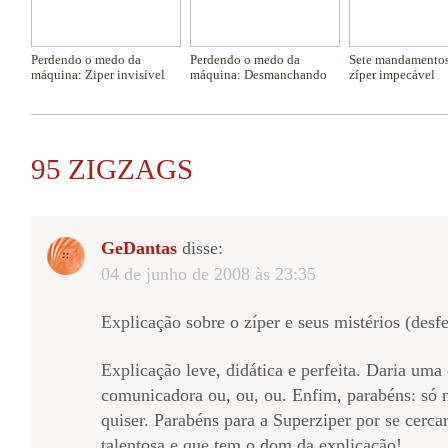
Perdendo o medo da
Perdendo o medo da
Sete mandamentos
máquina: Ziper invisível
máquina: Desmanchando
zíper impecável
95 ZIGZAGS
GeDantas
disse:
04 de junho de 2008 às 23:35
Explicação sobre o zíper e seus mistérios (desfe
Explicação leve, didática e perfeita. Daria uma
comunicadora ou, ou, ou. Enfim, parabéns: só
quiser. Parabéns para a Superziper por se cercar
talentosa e que tem o dom da explicação!