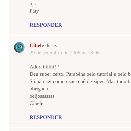
bjs
Paty
RESPONDER
Cibele
disse:
29 de setembro de 2008 às 18:06
Adoreiiiiiiii!!!
Deu super certo. Parabéns pelo tutorial e pelo b
Só não sei como usar o pé de ziper. Mas tudo 
obrigada
beijosssssss
Cibele
RESPONDER