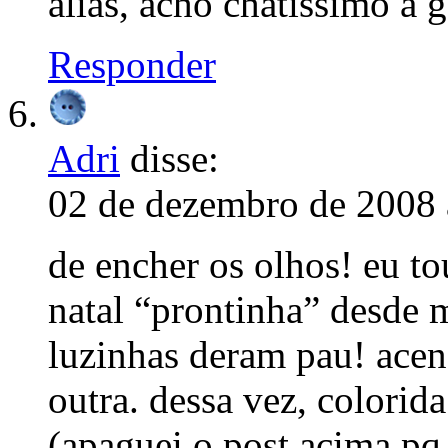
aliás, acho chatíssimo a 
Responder
Adri
disse:
02 de dezembro de 2008 
de encher os olhos! eu t
natal “prontinha” desde
luzinhas deram pau! ace
outra. dessa vez, colorida
(apaguei o post acima pq 