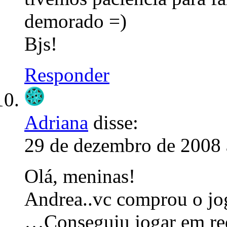
demorado =)
Bjs!
Responder
Adriana
disse:
29 de dezembro de 2008 
Olá, meninas!
Andrea..vc comprou o jog
…Conseguiu jogar em red