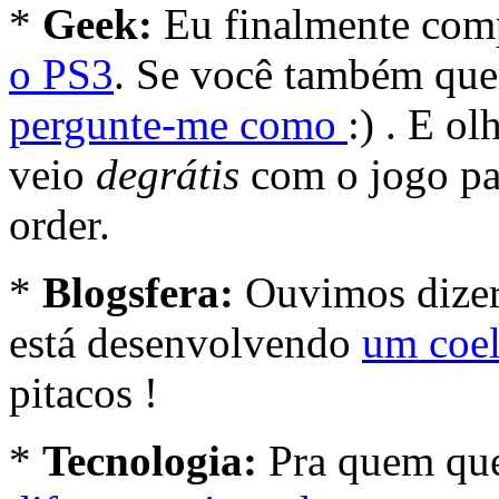
*
Geek:
Eu finalmente com
o PS3
. Se você também que
pergunte-me como
:) . E o
veio
degrátis
com o jogo p
order.
*
Blogsfera:
Ouvimos dizer
está desenvolvendo
um coe
pitacos !
*
Tecnologia:
Pra quem que