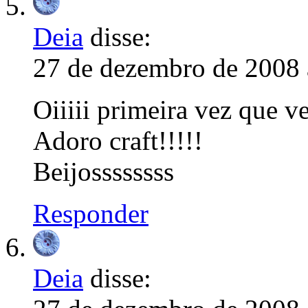
Deia
disse:
27 de dezembro de 2008 
Oiiiii primeira vez que v
Adoro craft!!!!!
Beijossssssss
Responder
Deia
disse: