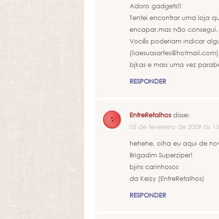
Adoro gadgets!!
Tentei encontrar uma loja 
encapar,mas não consegui.
Vocês poderiam indicar algu
(liaesuasartes@hotmail.com)
bjkas e mais uma vez parabé
RESPONDER
EntreRetalhos
disse:
05 de fevereiro de 2009 às 13
hehehe, olha eu aqui de no
Brigadim Superziper!
bjins carinhosos
da Keizy (EntreRetalhos)
RESPONDER