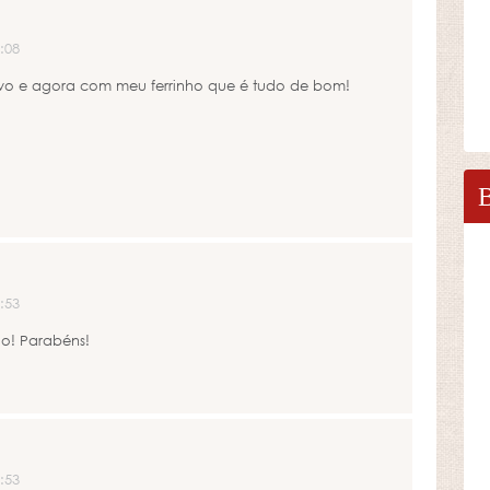
:08
vo e agora com meu ferrinho que é tudo de bom!
:53
do! Parabéns!
:53