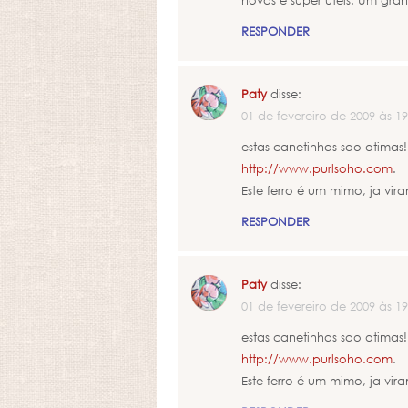
novas e super úteis. Um gran
RESPONDER
Paty
disse:
01 de fevereiro de 2009 às 19
estas canetinhas sao otima
http://www.purlsoho.com
.
Este ferro é um mimo, ja vi
RESPONDER
Paty
disse:
01 de fevereiro de 2009 às 19
estas canetinhas sao otima
http://www.purlsoho.com
.
Este ferro é um mimo, ja vi