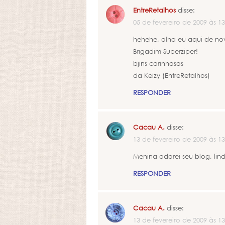
EntreRetalhos
disse:
05 de fevereiro de 2009 às 13
hehehe, olha eu aqui de no
Brigadim Superziper!
bjins carinhosos
da Keizy (EntreRetalhos)
RESPONDER
Cacau A.
disse:
13 de fevereiro de 2009 às 13
Menina adorei seu blog, lin
RESPONDER
Cacau A.
disse:
13 de fevereiro de 2009 às 13