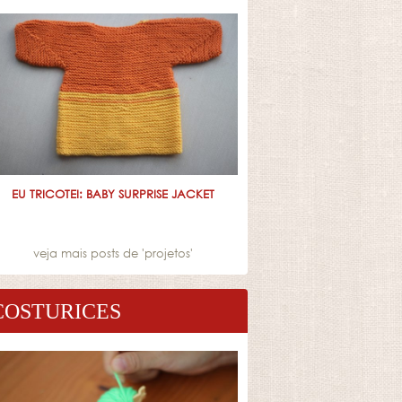
EU TRICOTEI: BABY SURPRISE JACKET
veja mais posts de '
projetos
'
COSTURICES