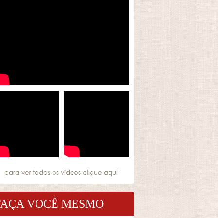
para ver todos os vídeos
clique aqui
FAÇA VOCÊ MESMO