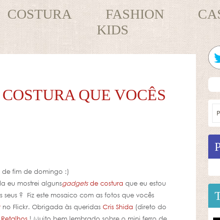
COSTURA
FASHION
CA
KIDS
 COSTURA QUE VOCÊS
, de fim de domingo :)
 eu mostrei alguns
gadgets
de costura
que eu estou
 seus ? Fiz este mosaico com as fotos que vocês
r
no Flickr. Obrigada às queridas
Cris Shida
(direto do
e Retalhos
! Muito bem lembrado sobre o mini ferro de