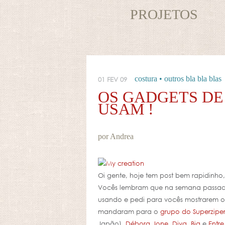
PROJETOS
costura
•
outros bla bla blas
01 FEV 09
OS GADGETS DE
USAM !
por Andrea
Oi gente, hoje tem post bem rapidinho
Vocês lembram que na semana passada
usando e pedi para vocês mostrarem os
mandaram para o
grupo do Superzipe
Japão),
Débora
,
Ione
,
Diva
,
Bia
e
Entr