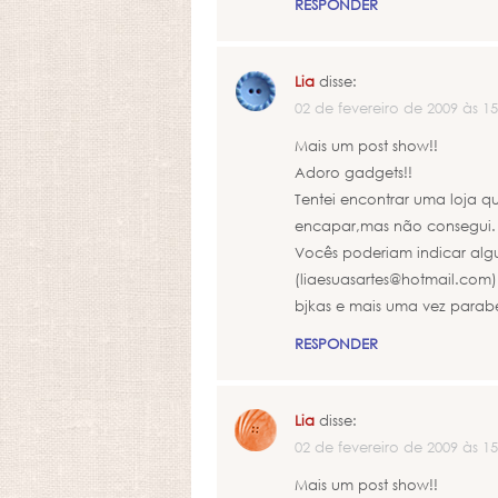
RESPONDER
Lia
disse:
02 de fevereiro de 2009 às 15
Mais um post show!!
Adoro gadgets!!
Tentei encontrar uma loja 
encapar,mas não consegui.
Vocês poderiam indicar algu
(liaesuasartes@hotmail.com)
bjkas e mais uma vez parabé
RESPONDER
Lia
disse:
02 de fevereiro de 2009 às 15
Mais um post show!!