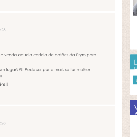
:28
que venda aquela cartela de botões da Prym para
m lugar??!! Pode ser por e-mail, se for melhor
!!
ns!!
:28