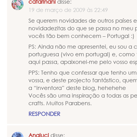
catarinanl
disse:
19 de março de 2009 às 22:49
Se querem novidades de outros países e
novidadezitas do que se passa no meu 
vocês tão bem conhecem – Portugal :)
PS: Ainda não me apresentei, eu sou a c
portuguesa (vivo em portugal) e, como
aqui passa, apaixonei-me pelo vosso es
PPS: Tenho que confessar que tenho um
vossa, e deste projecto fantástico, que
a “inventora” deste blog, hehehehe
Vocês são uma inspiração a todas as p
crafts. Muitos Parabens.
RESPONDER
Analuci
disse: