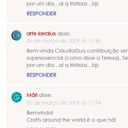
por um dia…ai q tristeza…bjs
RESPONDER
arte keralux
disse:
20 de março de 2009 às 10:48
Bem-vinda Cláudia!Sua contribuição se
superessencial (como disse a Teresa). Se
por um dia…ai q tristeza…bjs
RESPONDER
Mári
disse:
20 de março de 2009 às 11:54
Bemvinda!
Crafts around the world é o que há!