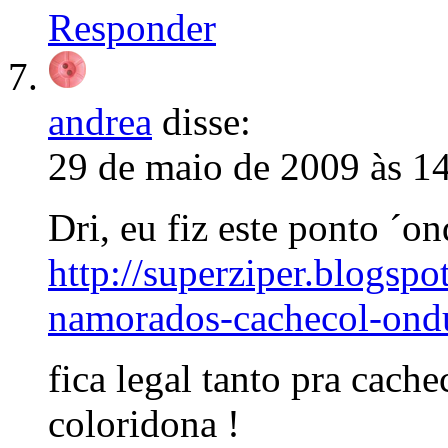
Responder
andrea
disse:
29 de maio de 2009 às 1
Dri, eu fiz este ponto ´o
http://superziper.blogsp
namorados-cachecol-ond
fica legal tanto pra cac
coloridona !