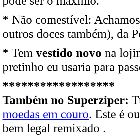
pode ser o máximo.
* Não comestível: Achamo
outros doces também), da P
* Tem
vestido novo
na loji
pretinho eu usaria para pas
******************
Também no Superziper:
Tu
moedas em couro
. Este é o
bem legal remixado .