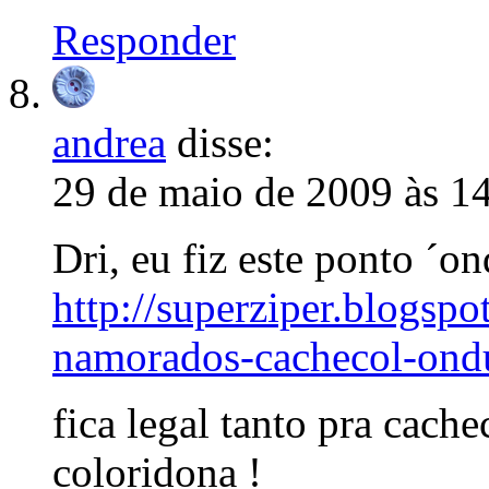
Responder
andrea
disse:
29 de maio de 2009 às 1
Dri, eu fiz este ponto ´o
http://superziper.blogsp
namorados-cachecol-ond
fica legal tanto pra cac
coloridona !