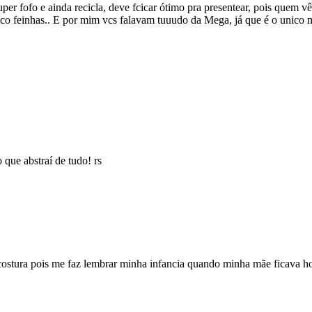
uper fofo e ainda recicla, deve fcicar ótimo pra presentear, pois quem 
stico feinhas.. E por mim vcs falavam tuuudo da Mega, já que é o unic
que abstraí de tudo! rs
costura pois me faz lembrar minha infancia quando minha mãe ficava ho