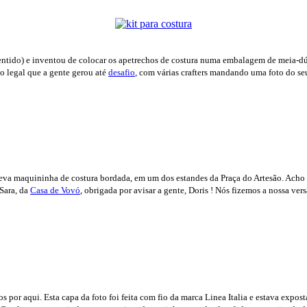
entido) e inventou de colocar os apetrechos de costura numa embalagem de meia-dúz
tão legal que a gente gerou até
desafio
, com várias crafters mandando uma foto do se
leva maquininha de costura bordada, em um dos estandes da Praça do Artesão. Acho 
Sara, da
Casa de Vovó
, obrigada por avisar a gente, Doris ! Nós fizemos a nossa vers
os por aqui. Esta capa da foto foi feita com fio da marca Linea Italia e estava expo