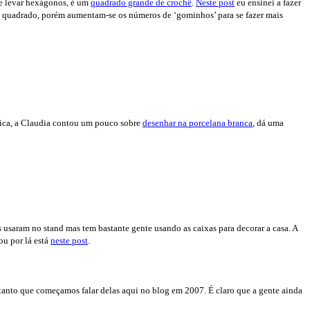
de levar hexágonos, é um
quadrado grande de crochê
.
Neste post
eu ensinei a fazer
o quadrado, porém aumentam-se os números de ‘gominhos’ para se fazer mais
cnica, a Claudia contou um pouco sobre
desenhar na porcelana branca
, dá uma
 usaram no stand mas tem bastante gente usando as caixas para decorar a casa. A
ou por lá está
neste post
.
 tanto que começamos falar delas aqui no blog em 2007. É claro que a gente ainda