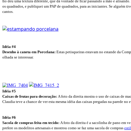
fio deu uma textura diferente, que dá vontade de ficar passando a mão e alisand
os quadrados, e publiquei um PAP de quadrados, para as iniciantes. Se alguém t
cantos.
Idéia #4
Desenho à caneta em Porcelana:
E
stas petisqueiras estavam no estande da Comp
olhada se interessar.
Idéia #5
Caixas de frutas para decoração:
A foto da direita mostra o uso de caixas de m
Claudia teve a chance de ver esta mesma idéia das caixas pregadas na parede no 
Idéia #6
Sacola de compras feita em tecido:
A foto da direita é a sacolinha de pano em v
prefere os modelitos artesanais e mostrou como se faz uma sacola de compras
esti