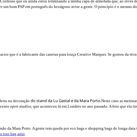
o. Confesso que eu ainda estou terminando a minha capa de almofada que, ao invés 
iver um bom PAP em português do hexágono avise a gente. O princípio é o mesmo d
actor que é a fabricante das canetas para louça Creative Marquer. Se gostou da té
do stand da Lu Gastal e da Mara Porto.
adeira na decoração
Neste caso as meninas
evento
open studios,
que aconteceu lá em Londres no ano passado. A foto que ela tir
ersão da Mara Porto. A gente tem queda por eco bags e shopping bags de longa data
lo tote bag aqui
.