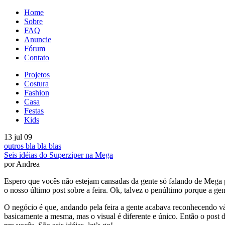
Home
Sobre
FAQ
Anuncie
Fórum
Contato
Projetos
Costura
Fashion
Casa
Festas
Kids
13 jul 09
outros bla bla blas
Seis idéias do Superziper na Mega
por Andrea
Espero que vocês não estejam cansadas da gente só falando de Mega pr
o nosso último post sobre a feira. Ok, talvez o penúltimo porque a ge
O negócio é que, andando pela feira a gente acabava reconhecendo vár
basicamente a mesma, mas o visual é diferente e único. Então o post de