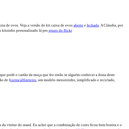
ia de ovos. Veja a versão do kit caixa de ovos
aberto
e
fechado
. A Cláudia, por
u kitzinho personalizado lá pro
grupo do flickr
.
que perdi o cartão da moça que fez então se alguém conhecer a dona deste
ão de l
ixeira/alfineteiro
, um modelo menorzinho, simplificado e reciclado,
sta da vitrine do stand. Eu achei que a combinação de cores ficou bem bonita e o