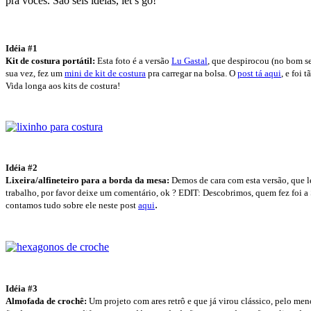
pra vocês. São seis idéias, let’s go!
Idéia #1
Kit de costura portátil:
Esta foto é a versão
Lu Gastal
, que despirocou (no bom s
sua vez, fez um
mini de kit de costura
pra carregar na bolsa. O
post tá aqui
, e foi 
Vida longa aos kits de costura!
Idéia #2
Lixeira/alfineteiro para a borda da mesa:
Demos de cara
com esta versão, que 
trabalho, por favor deixe um comentário, ok ? EDIT: Descobrimos, quem fez foi a 
.
contamos tudo sobre ele neste post
aqui
Idéia #3
Almofada de
c
r
o
c
h
ê:
Um projeto com ares retrô e
que já virou clássico, pelo men