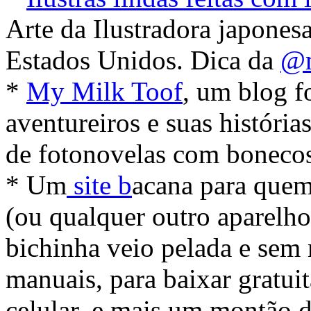
Arte da Ilustradora japones
Estados Unidos. Dica da
@m
*
My Milk Toof
, um blog f
aventureiros e suas história
de fotonovelas com boneco
* Um
site b
acana para que
(ou qualquer outro aparelho
bichinha veio pelada e sem
manuais, para baixar gratui
celular, e mais um montão d