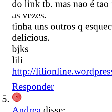
do link tb. mas nao é tao
as vezes.
tinha uns outros q esque
delicious.
bjks
lili
http://lilionline.wordpre
Responder
Andrea
disse: