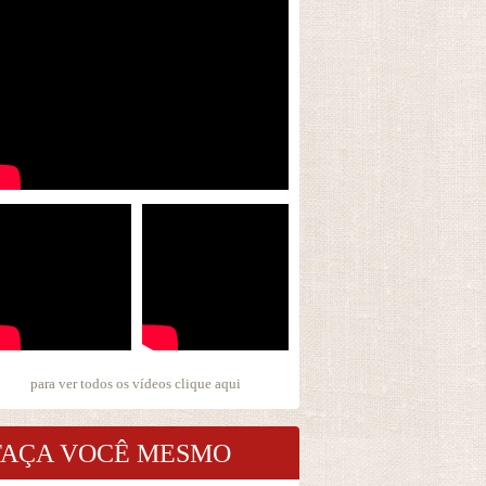
para ver todos os vídeos
clique aqui
FAÇA VOCÊ MESMO