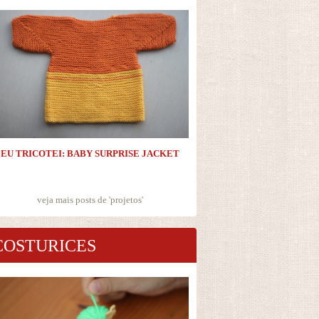
EU TRICOTEI: BABY SURPRISE JACKET
veja mais posts de '
projetos
'
COSTURICES