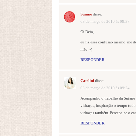
Suiane
disse:
03 de março de 2010 às 08:37
Oi Deia,
eu fiz essa confusão mesmo, me d
mão :-(
RESPONDER
Catelini
disse:
03 de março de 2010 às 09:24
Acompanho o trabalho da Suiane d
vidraças, inspiração o tempo todo
vidraças também. Percebe-se o car
RESPONDER