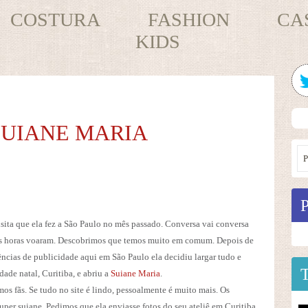
COSTURA
FASHION
CA
KIDS
SUIANE MARIA
ta que ela fez a São Paulo no mês passado. Conversa vai conversa
, as horas voaram. Descobrimos que temos muito em comum. Depois de
ncias de publicidade aqui em São Paulo ela decidiu largar tudo e
ade natal, Curitiba, e abriu a
Suiane Maria
.
amos fãs. Se tudo no site é lindo, pessoalmente é muito mais. Os
super suiane. Pedimos que ela enviasse fotos do seu ateliê em Curitiba