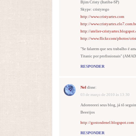
Bjim Cristy (Itatiba-SP)
Skype: cristyrego
http://www.cristyartes.com
http://www.cristyartes.elo7.com.b
http://atelier-cristyartes.blogspot
http://www.flickr.com/photos/cris
"Se falarem que seu trabalho é am
Titanic por profissionais" (AMAD
RESPONDER
Nel
disse:
03 de março de 2010 às 13:30
Adoreeeeei seus blog, já tô seguin
Beeeijos
http://gostosdenel.blogspot.com
RESPONDER