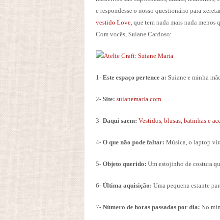
e respondesse o nosso questionário para xereta
vestido Love
, que tem nada mais nada menos q
Com vocês, Suiane Cardoso:
1-
Este espaço pertence a:
Suiane e minha mãe,
2-
Site:
suianemaria.com
3-
Daqui saem:
Vestidos, blusas, batinhas e ac
4-
O que não pode faltar:
Música, o laptop vir
5-
Objeto querido:
Um estojinho de costura qu
6-
Última aquisição:
Uma pequena estante para 
7-
Número de horas passadas por dia:
No mín