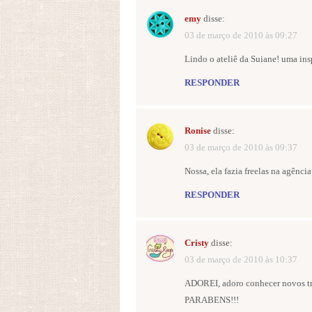
emy
disse:
03 de março de 2010 às 09:27
Lindo o ateliê da Suiane! uma ins
RESPONDER
Ronise
disse:
03 de março de 2010 às 09:37
Nossa, ela fazia freelas na agênci
RESPONDER
Cristy
disse:
03 de março de 2010 às 10:37
ADOREI, adoro conhecer novos tra
PARABENS!!!