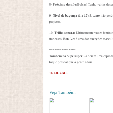
8-
Próximo desafio:
Bolsas! Tenho várias dese
9-
Nível de bagunça (1 a 10):
3, tento não per
projetos.
10-
Trilha sonora:
Ultimamente vozes feminin
francesas. Bon Iver é uma das exceções mascul
***************
Também no Superziper:
Já deram uma espiad
toque pessoal que a gente adora.
16 ZIGZAGS
Veja Também: