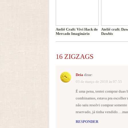
Ateliê Craft: Vivi Hack do
Ateliê craft: Da
Mercado Imaginário
Dawbis
16 ZIGZAGS
Deia
disse:
03 de março de 2010 às 07:55
É uma pena, tentei comprar duas 
combinamos, estava pra escolher 
não saiu resolvi comprar somente a
reservado, já tinha vendido….ma
RESPONDER