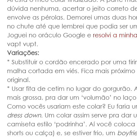
dúvida nenhuma, acertar o jeito correto d
envolve as pérolas. Demorei umas duas ho
no chute até que lembrei que podia ser 
Joguei no oráculo Google e
resolvi a minh
vapt vupt.
Variações:
* Substituir o cordão encerado por uma tir
malha cortada em viés. Fica mais próximo 
original.
* Usar fita de cetim no lugar do gorgurão. A
mais grossa, pra dar um ‘volumão’ no laço
Como vocês usariam este colar? Eu faria
dress down
. Um colar assim serve pra dar
camiseta estilo ‘podrinha’. Aí você coloca
shorts ou calça) e, se estiver frio, um
boyfri