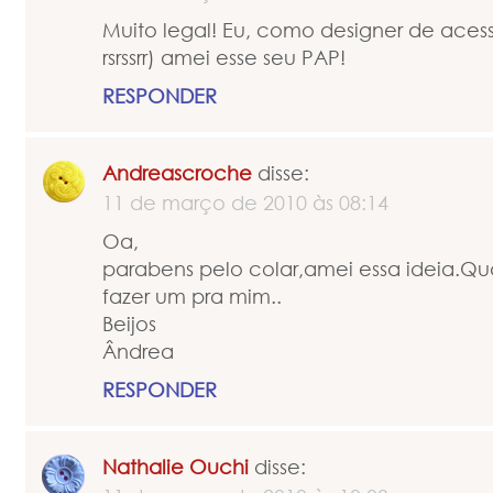
Muito legal! Eu, como designer de acessór
rsrssrr) amei esse seu PAP!
RESPONDER
Andreascroche
disse:
11 de março de 2010 às 08:14
Oa,
parabens pelo colar,amei essa ideia.Qu
fazer um pra mim..
Beijos
Ândrea
RESPONDER
Nathalie Ouchi
disse: