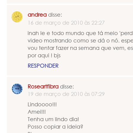
andrea
disse:
16 de março de 2010 às 22:27
inah le e todo mundo que tá meio 'perd
video mostrando como se dá o nó. esp
vou tentar fazer na semana que vem, e
por aqui ! bjs
RESPONDER
Roseartfibra
disse:
19 de março de 2010 às 07:29
Lindoooo!!!
Amei!!!
Tenha um lindo dia!
Posso copiar a ideia?