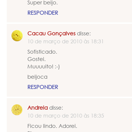
Super beijo.
RESPONDER
Cacau Gonçalves
disse:
10 de março de 2010 às 18:31
Sofisticado.
Gostei.
Muuuuito! :-)
beijoca
RESPONDER
Andreia
disse:
10 de março de 2010 às 18:35
Ficou lindo. Adorei.