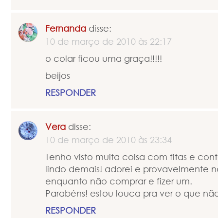
Fernanda
disse:
10 de março de 2010 às 22:17
o colar ficou uma graça!!!!!
beijos
RESPONDER
Vera
disse:
10 de março de 2010 às 23:34
Tenho visto muita coisa com fitas e cont
lindo demais! adorei e provavelmente 
enquanto não comprar e fizer um.
Parabéns! estou louca pra ver o que nã
RESPONDER