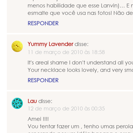
menos habilidade que esse Lanvin)… E m
esmalte que você usa nas fotos! Não d
RESPONDER
Yummy Lavender
disse:
11 de março de 2010 às 18:58
It's areal shame I don't understand all your
Your necklace looks lovely, and very sma
RESPONDER
Lau
disse:
12 de março de 2010 às 00:35
Amei !!!!
Vou tentar fazer um , tenho umas perol