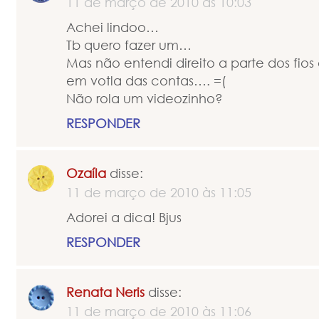
11 de março de 2010 às 10:03
Achei lindoo…
Tb quero fazer um…
Mas não entendi direito a parte dos fios
em votla das contas…. =(
Não rola um videozinho?
RESPONDER
Ozaíla
disse:
11 de março de 2010 às 11:05
Adorei a dica! Bjus
RESPONDER
Renata Neris
disse:
11 de março de 2010 às 11:06