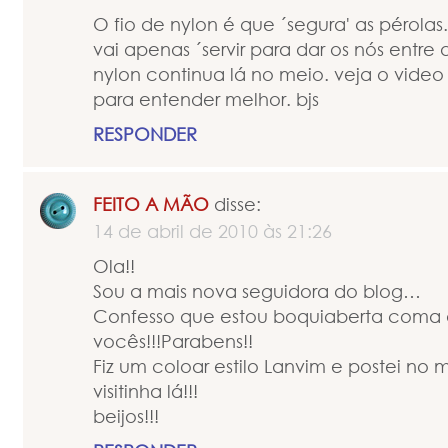
O fio de nylon é que ´segura' as pérola
vai apenas ´servir para dar os nós entre 
nylon continua lá no meio. veja o vide
para entender melhor. bjs
RESPONDER
FEITO A MÃO
disse:
14 de abril de 2010 às 21:26
Ola!!
Sou a mais nova seguidora do blog…
Confesso que estou boquiaberta coma a
vocês!!!Parabens!!
Fiz um coloar estilo Lanvim e postei n
visitinha lá!!!
beijos!!!