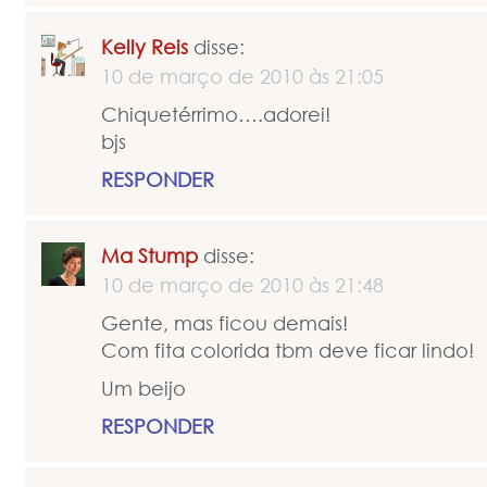
Kelly Reis
disse:
10 de março de 2010 às 21:05
Chiquetérrimo….adorei!
bjs
RESPONDER
Ma Stump
disse:
10 de março de 2010 às 21:48
Gente, mas ficou demais!
Com fita colorida tbm deve ficar lindo!
Um beijo
RESPONDER