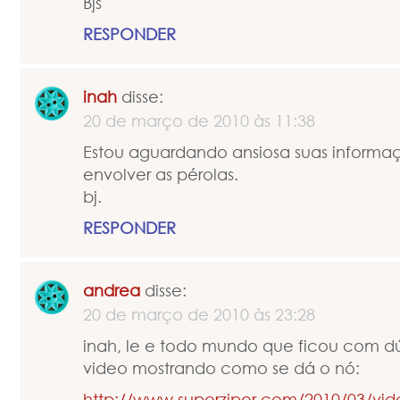
Bjs
RESPONDER
inah
disse:
20 de março de 2010 às 11:38
Estou aguardando ansiosa suas inform
envolver as pérolas.
bj.
RESPONDER
andrea
disse:
20 de março de 2010 às 23:28
inah, le e todo mundo que ficou com d
video mostrando como se dá o nó:
http://www.superziper.com/2010/03/vi