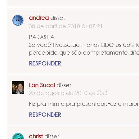
andrea
disse:
30 de abril de 2010 às 07:21
PARASITA
Se você tivesse ao menos LIDO os dois tut
percebido que são completamente dife
RESPONDER
Lan Succi
disse:
25 de agosto de 2010 às 20:31
Fiz pra mim e pra presentear.Fez o maior
RESPONDER
christ
disse: