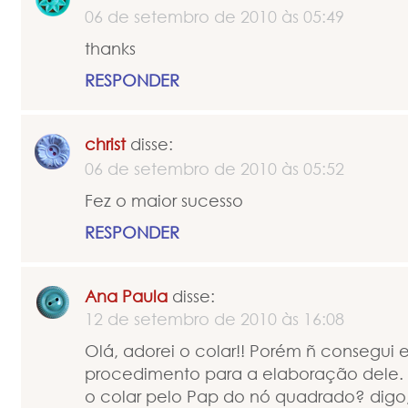
06 de setembro de 2010 às 05:49
thanks
RESPONDER
christ
disse:
06 de setembro de 2010 às 05:52
Fez o maior sucesso
RESPONDER
Ana Paula
disse:
12 de setembro de 2010 às 16:08
Olá, adorei o colar!! Porém ñ consegui 
procedimento para a elaboração dele. 
o colar pelo Pap do nó quadrado? digo,u