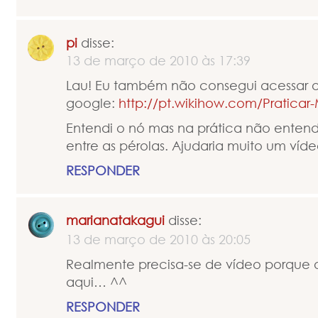
pi
disse:
13 de março de 2010 às 17:39
Lau! Eu também não consegui acessar o 
google:
http://pt.wikihow.com/Pratic
Entendi o nó mas na prática não entend
entre as pérolas. Ajudaria muito um víde
RESPONDER
marianatakagui
disse:
13 de março de 2010 às 20:05
Realmente precisa-se de vídeo porque 
aqui… ^^
RESPONDER