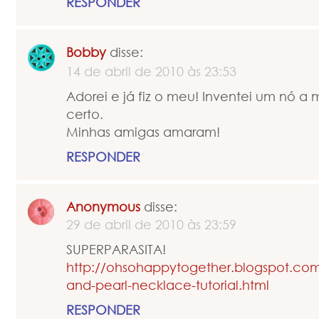
RESPONDER
Bobby
disse:
14 de abril de 2010 às 23:53
Adorei e já fiz o meu! Inventei um nó 
certo.
Minhas amigas amaram!
RESPONDER
Anonymous
disse:
29 de abril de 2010 às 23:59
SUPERPARASITA!
http://ohsohappytogether.blogspot.com
and-pearl-necklace-tutorial.html
RESPONDER