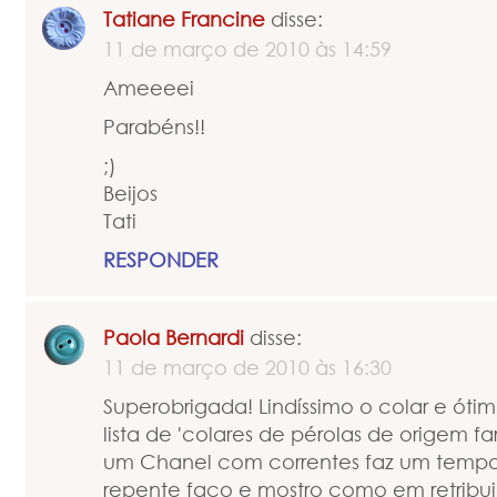
Tatiane Francine
disse:
11 de março de 2010 às 14:59
Ameeeei
Parabéns!!
;)
Beijos
Tati
RESPONDER
Paola Bernardi
disse:
11 de março de 2010 às 16:30
Superobrigada! Lindíssimo o colar e ótimo
lista de 'colares de pérolas de origem fa
um Chanel com correntes faz um tempo 
repente faço e mostro como em retribu