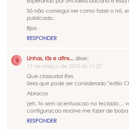
esperando por um idéia bacana e essa 
Só não consegui ver como fazer o nó, e
publicado.
Bjsss
RESPONDER
Linhas, lãs e afins...
disse:
12 de março de 2010 às 11:27
Que classuda! Rsrs.
Sera que pode ser considerado "estilo 
Abracos
(eh, to sem acentuacao no teclado… ve
configuracao resolve me fazer de bob
RESPONDER