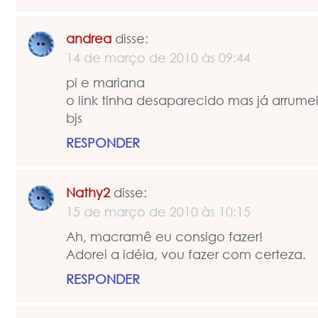
andrea
disse:
14 de março de 2010 às 09:44
pi e mariana
o link tinha desaparecido mas já arrumei
bjs
RESPONDER
Nathy2
disse:
15 de março de 2010 às 10:15
Ah, macramê eu consigo fazer!
Adorei a idéia, vou fazer com certeza.
RESPONDER