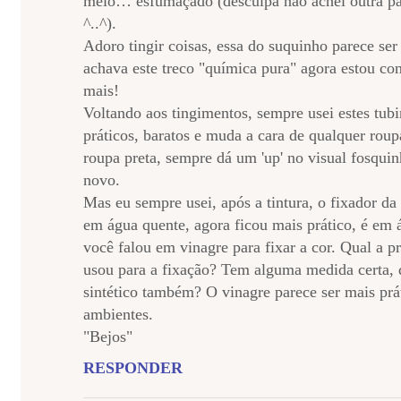
meio… esfumaçado (desculpa não achei outra pa
^..^).
Adoro tingir coisas, essa do suquinho parece ser 
achava este treco "química pura" agora estou co
mais!
Voltando aos tingimentos, sempre usei estes tub
práticos, baratos e muda a cara de qualquer rou
roupa preta, sempre dá um 'up' no visual fosquin
novo.
Mas eu sempre usei, após a tintura, o fixador d
em água quente, agora ficou mais prático, é e
você falou em vinagre para fixar a cor. Qual a 
usou para a fixação? Tem alguma medida certa, 
sintético também? O vinagre parece ser mais prát
ambientes.
"Bejos"
RESPONDER