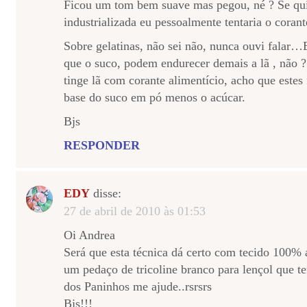
Ficou um tom bem suave mas pegou, né ? Se quis
industrializada eu pessoalmente tentaria o corant
Sobre gelatinas, não sei não, nunca ouvi falar…
que o suco, podem endurecer demais a lã , não ? 
tinge lã com corante alimentício, acho que estes
base do suco em pó menos o acúcar.
Bjs
RESPONDER
EDY
disse:
27 de abril de 2010 às 01:53
Oi Andrea
Será que esta técnica dá certo com tecido 100%
um pedaço de tricoline branco para lençol que 
dos Paninhos me ajude..rsrsrs
Bjs!!!