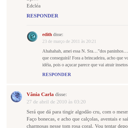
Edcléa
RESPONDER
edith
disse:
23 de março de 2011 às 20:21
Ahahahah, amei essa N. Sra…”dos paninhos…co
que conseguirá! Fora a brincadeira, acho que vc
idéia, pois o açucar parece que vai atrair inse
RESPONDER
Vânia Carla
disse:
27 de abril de 2010 às 03:20
Será que dá para tingir algodão cru, com o me
Faço bonecas, e acho que calçolas, aventais e sa
charmosas nesse tom rosa coral. Vou tentar depo