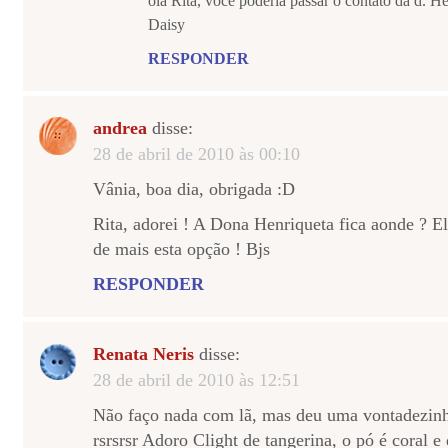
ola Rita, voce poderia passar o contato da d. H
Daisy
RESPONDER
andrea
disse:
28 de abril de 2010 às 00:10
Vânia, boa dia, obrigada :D
Rita, adorei ! A Dona Henriqueta fica aonde ? E
de mais esta opção ! Bjs
RESPONDER
Renata Neris
disse:
28 de abril de 2010 às 12:51
Não faço nada com lã, mas deu uma vontadezinh
rsrsrsr Adoro Clight de tangerina, o pó é coral e