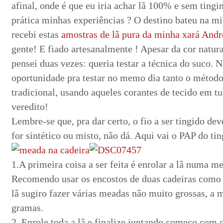
afinal, onde é que eu iria achar lã 100% e sem ting
prática minhas experiências ? O destino bateu na m
recebi estas
amostras de lã pura da minha xará And
gente! E fiado artesanalmente ! Apesar da cor natur
pensei duas vezes: queria testar a técnica do suco. 
oportunidade pra testar no memo dia tanto o métod
tradicional, usando aqueles corantes de tecido em t
veredito!
Lembre-se que, pra dar certo, o fio a ser tingido dev
for sintético ou misto, não dá. Aqui vai o PAP do ti
1.A primeira coisa a ser feita é enrolar a lã numa m
Recomendo usar os encostos de duas cadeiras como b
lã sugiro fazer várias meadas não muito grossas, a
gramas.
2. Enrole toda a lã e finalize juntando começo com 