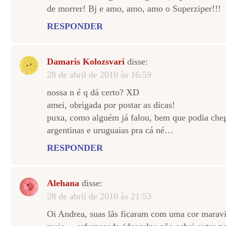
de morrer! Bj e amo, amo, amo o Superziper!!!
RESPONDER
Damaris Kolozsvari
disse:
28 de abril de 2010 às 16:59
nossa n é q dá certo? XD
amei, obrigada por postar as dicas!
puxa, como alguém já falou, bem que podia cheg
argentinas e uruguaias pra cá né…
RESPONDER
Alehana
disse:
28 de abril de 2010 às 21:53
Oi Andrea, suas lãs ficaram com uma cor maravi