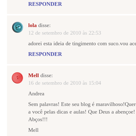
RESPONDER
lola
disse:
12 de setembro de 2010 às 22:53
adorei esta ideia de tingimento com suco.vou ace
RESPONDER
Mell
disse:
16 de setembro de 2010 às 15:04
Andrea
Sem palavras! Este seu blog é maravilhoso!Que
a você pelas dicas e aulas! Que Deus a abençoe!
Abços!!!
Mell