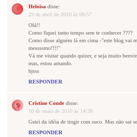
Heloisa
disse:
29 de abril de 2010 às 09:57
Olá!!
Como fiquei tanto tempo sem te conhecer ????
Como disse alguém lá em cima -"este blog vai m
messssmo!!!!"
Vá me visitar quando quizer, e seja muito benv
mas, estou amando.
bjsss
RESPONDER
Cristine Conde
disse:
10 de maio de 2010 às 14:38
Gstei da idéia de tingir com suco. Mas não sai se
RESPONDER