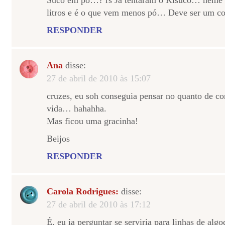
Suco em pó…? rs Já tentaram o Kisuco… neme n
litros e é o que vem menos pó… Deve ser um co
RESPONDER
Ana
disse:
27 de abril de 2010 às 15:07
cruzes, eu soh conseguia pensar no quanto de co
vida… hahahha.
Mas ficou uma gracinha!
Beijos
RESPONDER
Carola Rodrigues:
disse:
27 de abril de 2010 às 17:12
É, eu ia perguntar se serviria para linhas de algo