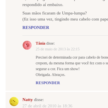
respondido aí embaixo.
Suas mãos ficaram de Umpa-lumpa?
(fiz isso uma vez, tingindo meu cabelo com pap
RESPONDER
Tânia
disse:
25 de maio de 2013 às 22:15
Precisei de determinada cor para cabelo de bone
crepom, da mesma forma que você fez com o suc
segurar a cor. Fica um show!
Obrigada. Abraços.
RESPONDER
Natty
disse:
27 de abril de 2010 às 18:36