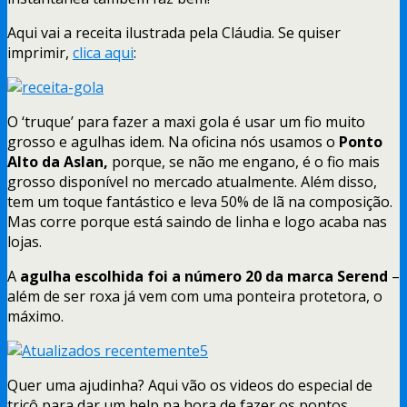
Aqui vai a receita ilustrada pela Cláudia. Se quiser
imprimir,
clica aqui
:
O ‘truque’ para fazer a maxi gola é usar um fio muito
grosso e agulhas idem. Na oficina nós usamos o
Ponto
Alto da Aslan,
porque, se não me engano, é o fio mais
grosso disponível no mercado atualmente. Além disso,
tem um toque fantástico e leva 50% de lã na composição.
Mas corre porque está saindo de linha e logo acaba nas
lojas.
A
agulha escolhida foi a número 20 da marca Serend
–
além de ser roxa já vem com uma ponteira protetora, o
máximo.
Quer uma ajudinha? Aqui vão os videos do especial de
tricô para dar um help na hora de fazer os pontos.