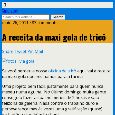
SuperZiper
maio 26, 2011 • 83 comments
A receita da maxi gola de tricô
Share
Tweet
Pin
Mail
Se você perdeu a nossa
oficina de tricô
aqui vai a receita
da maxi gola que ensinamos para a turma.
Uma projeto bem fácil, justamente para quem nunca
mexeu numa agulha. No último domingo muita gente
conseguiu fazer a sua em menos de 2 horas e saiu
felizona da galeria. Nada contra o trabalho duro e
perseverança mas às vezes uma gratificação (quase)
instantânea também faz bem!