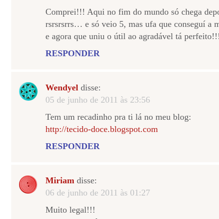
Comprei!!! Aqui no fim do mundo só chega depoi
rsrsrsrrs… e só veio 5, mas ufa que conseguí a
e agora que uniu o útil ao agradável tá perfeito!
RESPONDER
Wendyel
disse:
05 de junho de 2011 às 23:56
Tem um recadinho pra ti lá no meu blog:
http://tecido-doce.blogspot.com
RESPONDER
Miriam
disse:
06 de junho de 2011 às 01:27
Muito legal!!!