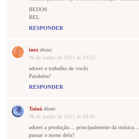
BEIJOS
BEL.
RESPONDER
inez
disse:
06 de junho de 2011 às 19:53
adorei o trabalho de vocês
Parabéns!
RESPONDER
Tainá
disse:
06 de junho de 2011 às 20:42
adorei a produção… principalmente da música
passar o nome dela?