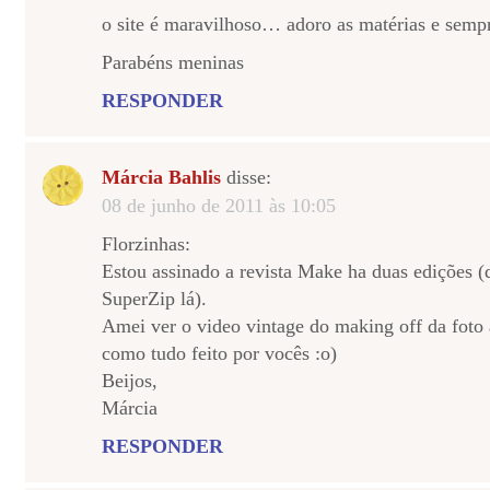
o site é maravilhoso… adoro as matérias e sempr
Parabéns meninas
RESPONDER
Márcia Bahlis
disse:
08 de junho de 2011 às 10:05
Florzinhas:
Estou assinado a revista Make ha duas edições (d
SuperZip lá).
Amei ver o video vintage do making off da foto 
como tudo feito por vocês :o)
Beijos,
Márcia
RESPONDER