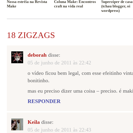
Nossa estréia na Revista
Coluna Make: Encontros
Superziper de cas
Make
craft na vida real
(tchau blogger, oi
wordpress)
18 ZIGZAGS
deborah
disse:
05 de junho de 2011 às 22:42
o vídeo ficou bem legal, com esse efeitinho vint
bonitinho.
mas eu preciso dizer uma coisa – preciso. é ma
RESPONDER
Keila
disse:
05 de junho de 2011 às 22:43