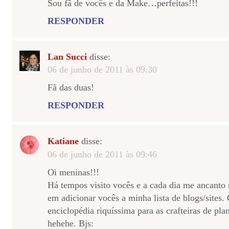
Sou fã de vocês e da Make…perfeitas!!!
RESPONDER
Lan Succi
disse:
06 de junho de 2011 às 09:30
Fã das duas!
RESPONDER
Katiane
disse:
06 de junho de 2011 às 09:46
Oi meninas!!!
Há tempos visito vocês e a cada dia me ancanto 
em adicionar vocês a minha lista de blogs/sites.
enciclopédia riquíssima para as crafteiras de pla
hehehe. Bjs: