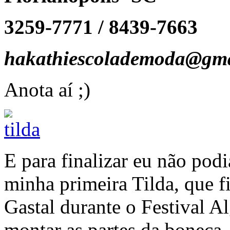
3259-7771 / 8439-7663
hakathiescolademoda@gma
Anota aí ;)
E para finalizar eu não podi
minha primeira Tilda, que f
Gastal durante o Festival 
montar as partes da boneca,