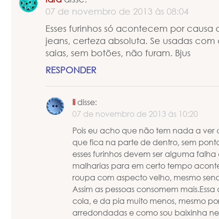
07 de novembro de 2013 às 08:04
Esses furinhos só acontecem por causa 
jeans, certeza absoluta. Se usadas com 
saias, sem botões, não furam. Bjus
RESPONDER
li
disse:
07 de novembro de 2013 às 10:20
Pois eu acho que não tem nada a ver
que fica na parte de dentro, sem pon
esses furinhos devem ser alguma falha 
malharias para em certo tempo acont
roupa com aspecto velho, mesmo sen
Assim as pessoas consomem mais.Essa
cola, e da pia muito menos, mesmo por
arredondadas e como sou baixinha n