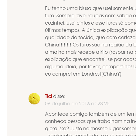
Eu tenho uma blusa que usei somente 
furo. Sempre lavei roupas com sabão em
cozinhei, usei cintos e esse furos só 
últimos tempos. A única explicação qu
qualidade do tecido, que com certeza
China!!!!!!!! Os furos são na região da
a malha mais recebe atrito (raspar na p
explicação que encontrei, se por acas
alguma idéia, por favor, compartilhe! 
eu comprei em Londres!(China?)
Tici
disse:
06 de julho de 2016 às 23:25
Acontece comigo também de um temp
conheço pessoas que trabalham na indús
q era isso? Justo no mesmo lugar semp
..nacional e importada..o que me fal