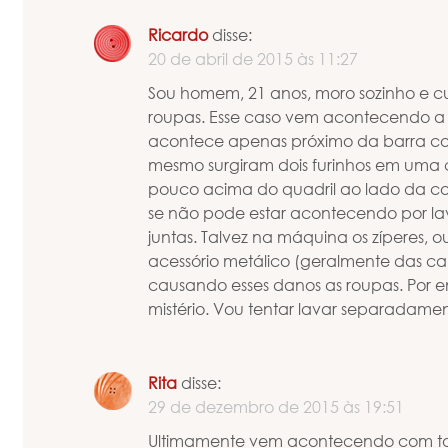
Ricardo
disse:
20 de abril de 2015 às 11:27
Sou homem, 21 anos, moro sozinho e cu
roupas. Esse caso vem acontecendo a
acontece apenas próximo da barra com
mesmo surgiram dois furinhos em uma c
pouco acima do quadril ao lado da co
se não pode estar acontecendo por la
juntas. Talvez na máquina os zíperes, o
acessório metálico (geralmente das cal
causando esses danos as roupas. Por 
mistério. Vou tentar lavar separadamen
Rita
disse:
29 de dezembro de 2015 às 19:51
Ultimamente vem acontecendo com to