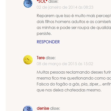
*SOL*
disse:
02 de janeiro de 2014 às 08:23
Reparem que isso é muito mais percept
dois filhos homens adultos e as camis
as minhas e pode ser roupa de quali
persiste.
RESPONDER
Tere
disse:
08 de março de 2015 às 15:02
Muitas pessoas reclamando desses fur
mesma fico me questionando como ac
Faísca do fogão a gás, pia, ziper,.. enf
que nos deixa chateadas mesmo.
denise
disse: