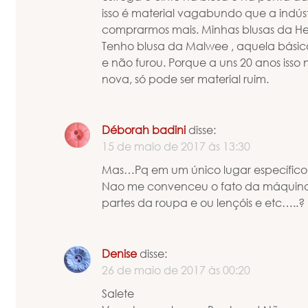
isso é material vagabundo que a indúst
comprarmos mais. Minhas blusas da Her
Tenho blusa da Malwee , aquela básica
e não furou. Porque a uns 20 anos iss
nova, só pode ser material ruim.
Déborah badini
disse:
15 de maio de 2017 às 13:30
Mas…Pq em um único lugar específico
Nao me convenceu o fato da máquina,
partes da roupa e ou lençóis e etc…..?
Denise
disse:
26 de maio de 2017 às 00:20
Salete