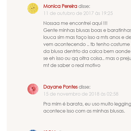
Monica Pereira
disse:
11 de outubro de 2017 às 19:25
Nossaa me encontrei aqui !!!
Gente minhas blusas boas e baratinhas 
louca sim mas faço isso a mts anos e de 
vem acontecendo .. tb tenho costume
da blusa dentrto da calca bem aonde 
se eh isso ou qq oitra coisa.. mas o pre
mt de saber o real motivo
Dayane Pontes
disse:
15 de novembro de 2018 às 02:58
Pra mim é barata, eu uso muito leggin
acontece isso com as minhas blusas.