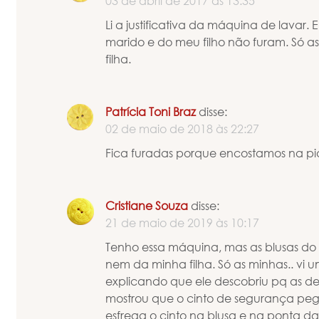
03 de abril de 2017 às 13:35
Li a justificativa da máquina de lavar
marido e do meu filho não furam. Só a
filha.
Patrícia Toni Braz
disse:
02 de maio de 2018 às 22:27
Fica furadas porque encostamos na pia
Cristiane Souza
disse:
21 de maio de 2019 às 10:17
Tenho essa máquina, mas as blusas d
nem da minha filha. Só as minhas.. vi 
explicando que ele descobriu pq as de
mostrou que o cinto de segurança peg
esfrega o cinto na blusa e na ponta d