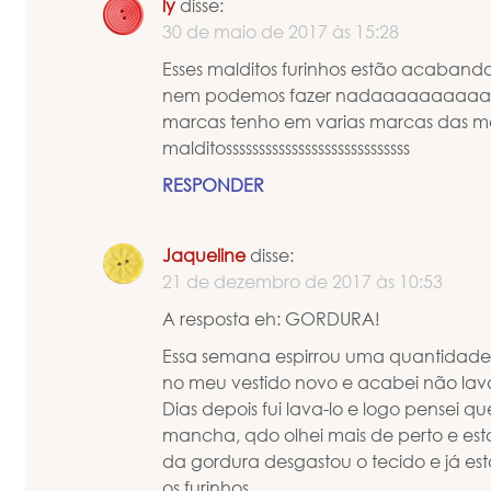
ly
disse:
30 de maio de 2017 às 15:28
Esses malditos furinhos estão acaband
nem podemos fazer nadaaaaaaaaaaa
marcas tenho em varias marcas das mel
malditossssssssssssssssssssssssssss
RESPONDER
Jaqueline
disse:
21 de dezembro de 2017 às 10:53
A resposta eh: GORDURA!
Essa semana espirrou uma quantidade s
no meu vestido novo e acabei não l
Dias depois fui lava-lo e logo pensei 
mancha, qdo olhei mais de perto e esta
da gordura desgastou o tecido e já e
os furinhos…