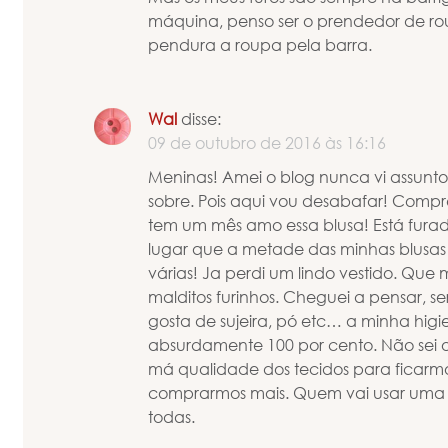
máquina, penso ser o prendedor de rou
pendura a roupa pela barra.
Wal
disse:
09 de outubro de 2016 às 16:16
Meninas! Amei o blog nunca vi assunto
sobre. Pois aqui vou desabafar! Compr
tem um mês amo essa blusa! Está fura
lugar que a metade das minhas blusas 
várias! Ja perdi um lindo vestido. Que m
malditos furinhos. Cheguei a pensar, s
gosta de sujeira, pó etc… a minha hig
absurdamente 100 por cento. Não sei 
má qualidade dos tecidos para ficarm
comprarmos mais. Quem vai usar uma b
todas.