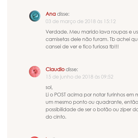
Ana
disse:
03 de março de 2018 às 15:12
Verdade. Meu marido lava roupas e us
camisetas dele não furam. Tb achei que
cansei de ver e fico furiosa tb!!!
Claudio
disse:
15 de junho de 2018 às 09:52
sol,
Li o POST acima por notar furinhos em
um mesmo ponto ou quadrante, então f
possibilidade de ser o botão ou zíper 
do cinto.