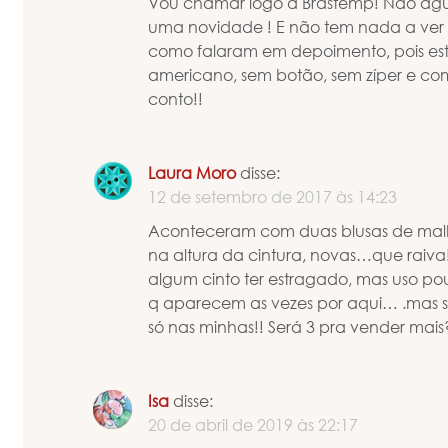
Vou chamar logo a Brastemp! Não agu
uma novidade ! E não tem nada a ver 
como falaram em depoimento, pois e
americano, sem botão, sem zíper e com
conto!!
Laura Moro
disse:
12 de setembro de 2017 às 14:23
Aconteceram com duas blusas de malh
na altura da cintura, novas…que raiva!
algum cinto ter estragado, mas uso po
q aparecem as vezes por aqui… .mas s
só nas minhas!! Será 3 pra vender mais?!
Isa
disse:
20 de abril de 2019 às 22:17