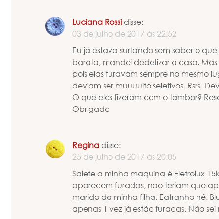
Luciana Rossi
disse:
03 de julho de 2017 às 22:52
Eu já estava surtando sem saber o que e
barata, mandei dedetizar a casa. Ma
pois elas furavam sempre no mesmo lug
deviam ser muuuuito seletivos. Rsrs. 
O que eles fizeram com o tambor? Res
Obrigada
Regina
disse:
25 de julho de 2017 às 20:05
Salete a minha maquina é Eletrolux 15
aparecem furadas, nao teriam que ap
marido da minha filha. Eatranho né. B
apenas 1 vez já estão furadas. Não sei 