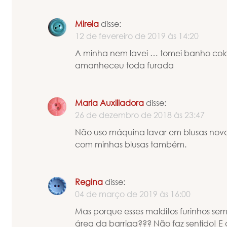
Mirela
disse:
12 de fevereiro de 2019 às 14:20
A minha nem lavei … tomei banho col
amanheceu toda furada
Maria Auxiliadora
disse:
26 de dezembro de 2018 às 23:47
Não uso máquina lavar em blusas no
com minhas blusas também.
Regina
disse:
04 de março de 2019 às 16:00
Mas porque esses malditos furinhos s
área da barriga??? Não faz sentido! E