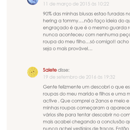
11 de março de 2015 às 10:22
90% das minhas blusas estao furadas 
hering a tommy….não faço ideia do que
engraçado é que é o mesmo guarda 
nunca aconteceu com nenhuma peç
roupa do meu filho…só comigo!! acho 
seja o mais provável…
Salete
disse:
19 de setembro de 2016 às 19:32
Gente felizmente um descobri o que e
roupas do meu marido e filhos e uma
active . Que comprei a 2anos e meio e f
minhas roupas começaram a aparecer 
vários site para tentar descobrir no c
mais acabei chegando a conclusão q
nunca achei vestígios de traças. Entã