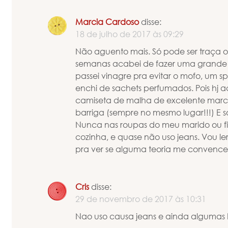
Marcia Cardoso
disse:
18 de julho de 2017 às 09:29
Não aguento mais. Só pode ser traça 
semanas acabei de fazer uma grande 
passei vinagre pra evitar o mofo, um sp
enchi de sachets perfumados. Pois hj
camiseta de malha de excelente marca
barriga (sempre no mesmo lugar!!!) E s
Nunca nas roupas do meu marido ou fil
cozinha, e quase não uso jeans. Vou le
pra ver se alguma teoria me convence
Cris
disse:
29 de novembro de 2017 às 10:31
Nao uso causa jeans e ainda algumas