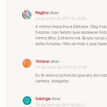
Regina
disse:
25 de julho de 2017 às 20:06
A minha maquina é Eletrolux 15kg ma
furadas, nao teriam que aparecer to
minha filha. Eatranho né. Blusas novas
estão furadas. Não sei mais o que fazer
Viviane
disse:
14 de maio de 2018 às 09:49
Eu tb estava achando que era da máqu
certeza, obrigada
Solange
disse:
18 de abril de 2019 às 23:51