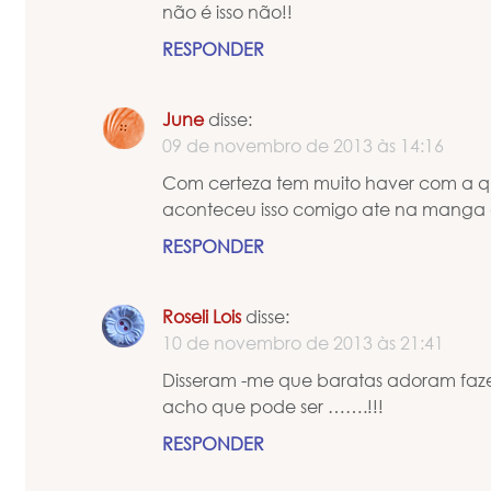
não é isso não!!
RESPONDER
June
disse:
09 de novembro de 2013 às 14:16
Com certeza tem muito haver com a qu
aconteceu isso comigo ate na manga 
RESPONDER
Roseli Lois
disse:
10 de novembro de 2013 às 21:41
Disseram -me que baratas adoram fazer 
acho que pode ser …….!!!
RESPONDER