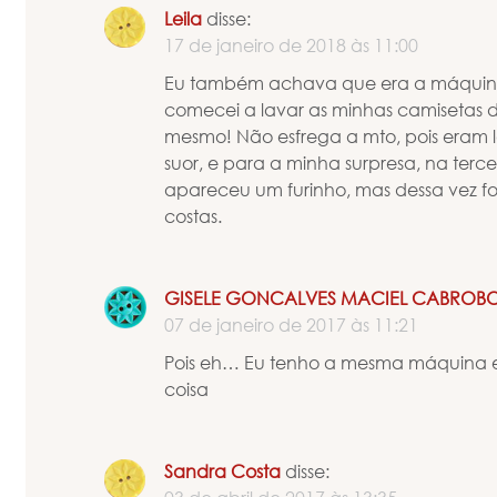
Leila
disse:
17 de janeiro de 2018 às 11:00
Eu também achava que era a máquina
comecei a lavar as minhas camisetas d
mesmo! Não esfrega a mto, pois eram
suor, e para a minha surpresa, na terc
apareceu um furinho, mas dessa vez foi
costas.
GISELE GONCALVES MACIEL CABROB
07 de janeiro de 2017 às 11:21
Pois eh… Eu tenho a mesma máquina
coisa
Sandra Costa
disse: