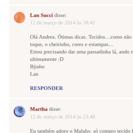
Lan Succi
disse:
12 de março de 2014 às 18:42
Olá Andrea. Ótimas dicas. Tecidos…como não a
toque, o cheirinho, cores e estampas…
Estou precisando dar uma passadinha lá, ando 
ultimamente :D
Bjinho
Lan
RESPONDER
Martha
disse:
12 de março de 2014 às 23:48
Eu também adoro o Maluhy, só compro tecido lá