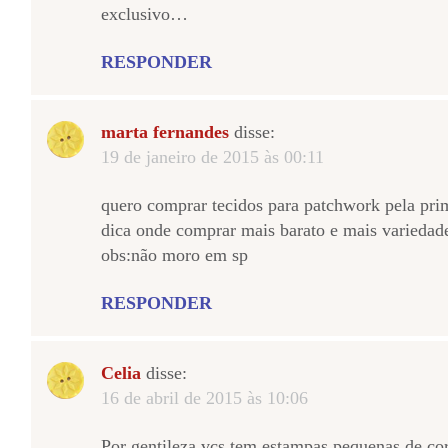
exclusivo…
RESPONDER
marta fernandes
disse:
19 de janeiro de 2015 às 00:11
quero comprar tecidos para patchwork pela pri
dica onde comprar mais barato e mais variedad
obs:não moro em sp
RESPONDER
Celia
disse:
16 de abril de 2015 às 10:06
Por gentileza vcs tem estampas pequenas de co