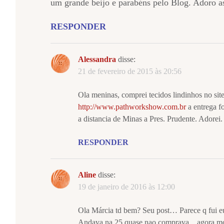
um grande beijo e parabéns pelo Blog. Adoro as
RESPONDER
Alessandra
disse:
21 de fevereiro de 2015 às 20:56
Ola meninas, comprei tecidos lindinhos no sit
http://www.pathworkshow.com.br
a entrega fo
a distancia de Minas a Pres. Prudente. Adorei.
RESPONDER
Aline
disse:
19 de janeiro de 2016 às 12:00
Ola Márcia td bem? Seu post… Parece q fui e
Andava na 25 quase nao comprava…agora mor