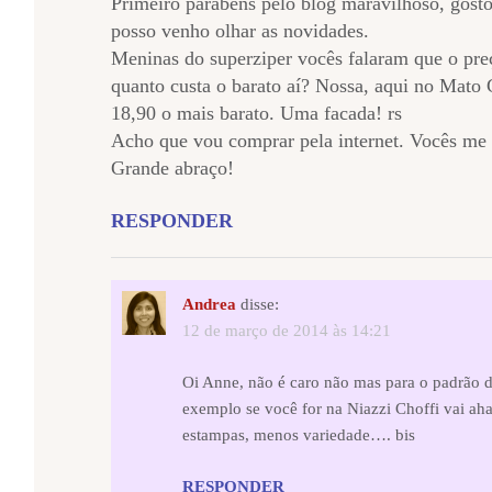
Primeiro parabéns pelo blog maravilhoso, gost
posso venho olhar as novidades.
Meninas do superziper vocês falaram que o preç
quanto custa o barato aí? Nossa, aqui no Mato G
18,90 o mais barato. Uma facada! rs
Acho que vou comprar pela internet. Vocês me 
Grande abraço!
RESPONDER
Andrea
disse:
12 de março de 2014 às 14:21
Oi Anne, não é caro não mas para o padrão d
exemplo se você for na Niazzi Choffi vai ah
estampas, menos variedade…. bis
RESPONDER