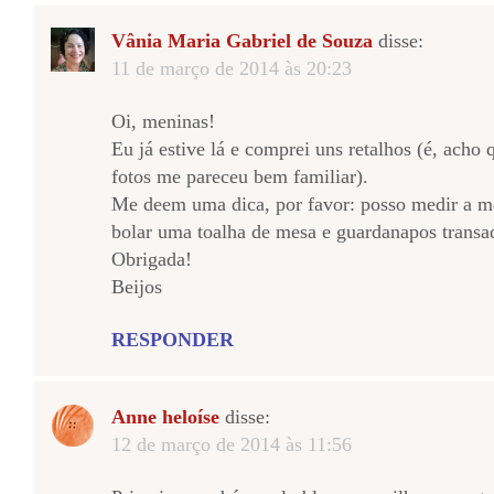
Vânia Maria Gabriel de Souza
disse:
11 de março de 2014 às 20:23
Oi, meninas!
Eu já estive lá e comprei uns retalhos (é, acho q
fotos me pareceu bem familiar).
Me deem uma dica, por favor: posso medir a m
bolar uma toalha de mesa e guardanapos transa
Obrigada!
Beijos
RESPONDER
Anne heloíse
disse:
12 de março de 2014 às 11:56