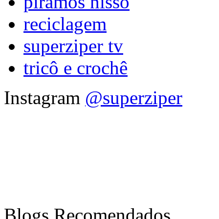
piramos nisso
reciclagem
superziper tv
tricô e crochê
Instagram
@superziper
Blogs Recomendados