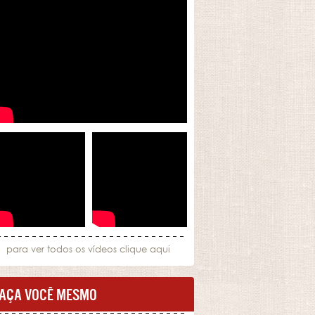
para ver todos os vídeos
clique aqui
AÇA VOCÊ MESMO