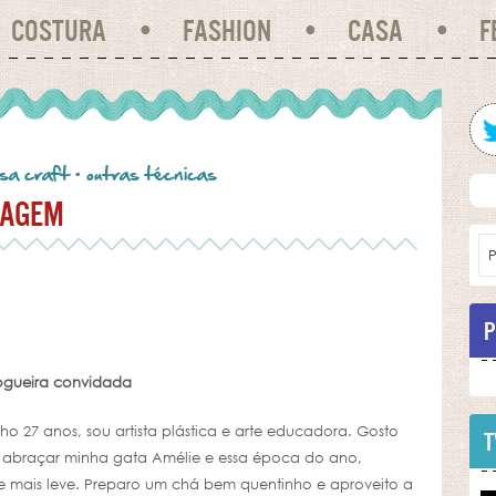
COSTURA
FASHION
CASA
F
sa craft
•
outras técnicas
TAGEM
P
logueira convidada
nho 27 anos, sou artista plástica e arte educadora. Gosto
T
ão abraçar minha gata Amélie e essa época do ano,
 mais leve. Preparo um chá bem quentinho e aproveito a