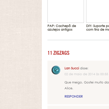
PAP: Cachepô de
DIY: Suporte p
azulejos antigos
com tira de m
11 ZIGZAGS
Lan Succi
disse:
02 de maio de 2014 às 00:55
Que meigo. Gostei muito da 
Alice.
RESPONDER