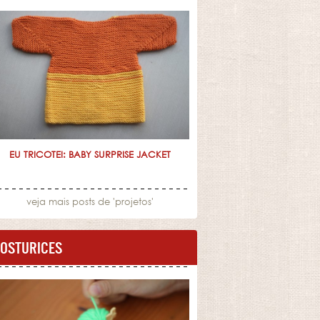
EU TRICOTEI: BABY SURPRISE JACKET
veja mais posts de '
projetos
'
OSTURICES