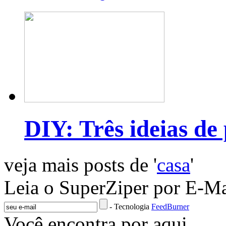
DIY: Três ideias de
veja mais posts de '
casa
'
Leia o SuperZiper por E-Ma
- Tecnologia
FeedBurner
Você encontra por aqui