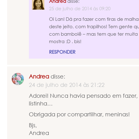
Andrea
disse:
25 de julho de 2014 às 09:20
Oi Lan! Dá pra fazer com tiras de malha s
deste jeito, com trapilhos! Tem gente 
com bambolê – mas tem que ter muita m
mostra :D . bis!
RESPONDER
Andrea
disse:
24 de julho de 2014 às 21:22
Adorei! Nunca havia pensado em fazer, 
listinha…
Obrigada por compartilhar, meninas!
Bjs,
Andrea