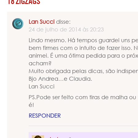
18 ZIGZAGS
Lan Succi
disse:
24 de julho de 2014 às 20:23
Lindo mesmo. Há tempos guardei uns 
bem firmes com o intuito de fazer isso. 
animei. É uma ótima pedida para o pró
acham?
Muito obrigada pelas dicas, são indispen
Bjo Andrea…e Claudia.
Lan Succi
PS.Pode ser feito com tiras de malha o
é!
RESPONDER