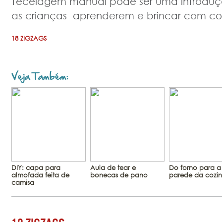
Tecelagem manual pode ser uma introdu
as crianças aprenderem e brincar com core
18 ZIGZAGS
Veja Também:
DIY: capa para
Aula de tear e
Do forno para a
almofada feita de
bonecas de pano
parede da cozi
camisa