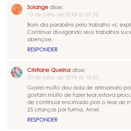
Solange
disse:
13 de julho de 2018 às 07:53
Bom dia parabéns pelo trabalho vc exp
Continue divulgando seus trabalhos suc
abençoe.
RESPONDER
Cristiane Queiroz
disse:
20 de julho de 2018 às 10:23
Gostei muito dou aula de artesanato par
gostam muito de fazer tear,estava pro
de continuar encimado pois o tear de m
25 crianças por turma. Amei
RESPONDER