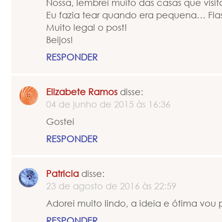
Nossa, lembrei muito das casas que visi
Eu fazia tear quando era pequena… Fla
Muito legal o post!
Beijos!
RESPONDER
Elizabete Ramos
disse:
04 de junho de 2015 às 16:36
Gostei
RESPONDER
Patricia
disse:
23 de agosto de 2016 às 22:59
Adorei muito lindo, a ideia e ótima vou p
RESPONDER