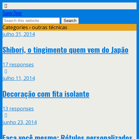
SuperZiper
Categories ›
outras técnicas
julho 31, 2014
Shibori, o tingimento quem vem do Japão
17 responses
julho 11, 2014
Decoração com fita isolante
13 responses
junho 23, 2014
Faça você mesmo: Rótulos personalizados