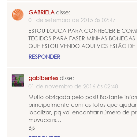
GABRIELA
disse:
01 de setembro de 2015 às 02:47
ESTOU LOUCA PARA CONHECER E COM
TECIDOS PARA FASER MINHAS BONECAS 
QUE ESTOU VENDO AQUI VCS ESTÃO DE
RESPONDER
gabiberries
disse:
01 de novembro de 2016 às 02:48
Muito obrigada pelo post! Bastante info
principalmente com as fotos que ajuda
localizar, pq vai encontrar número de p
muvuca rs…
Bjs