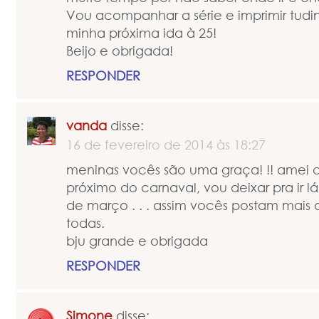
Vou acompanhar a série e imprimir tudin
minha próxima ida à 25!
Beijo e obrigada!
RESPONDER
vanda
disse:
16 de fevereiro de 2014 às 18:27
meninas vocês são uma graça! !! amei a
próximo do carnaval, vou deixar pra ir 
de março . . . assim vocês postam mais 
todas.
bju grande e obrigada
RESPONDER
Simone
disse: