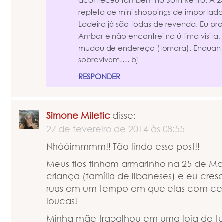
aconteceu também no Bom Retiro. A 25
repleta de mini shoppings de importados
Ladeira já são todas de revenda. Eu pr
Ambar e não encontrei na última visita
mudou de endereço (tomara). Enquanto 
sobrevivem…. bj
RESPONDER
Simone Miletic
disse:
27 de fevereiro de 2014 às 08:55
Nhóóimmmm!! Tão lindo esse post!!
Meus tios tinham armarinho na 25 de M
criança (família de libaneses) e eu cres
ruas em um tempo em que elas com ce
loucas!
Minha mãe trabalhou em uma loja de tu