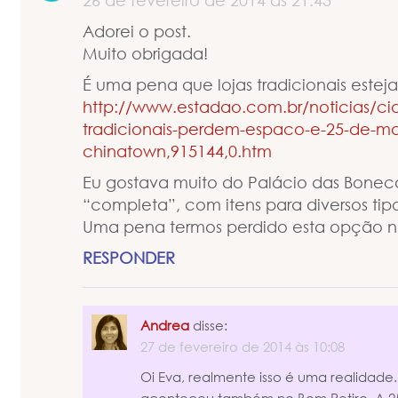
26 de fevereiro de 2014 às 21:43
Adorei o post.
Muito obrigada!
É uma pena que lojas tradicionais estej
http://www.estadao.com.br/noticias/ci
tradicionais-perdem-espaco-e-25-de-ma
chinatown,915144,0.htm
Eu gostava muito do Palácio das Boneca
“completa”, com itens para diversos tip
Uma pena termos perdido esta opção n
RESPONDER
Andrea
disse:
27 de fevereiro de 2014 às 10:08
Oi Eva, realmente isso é uma realidade