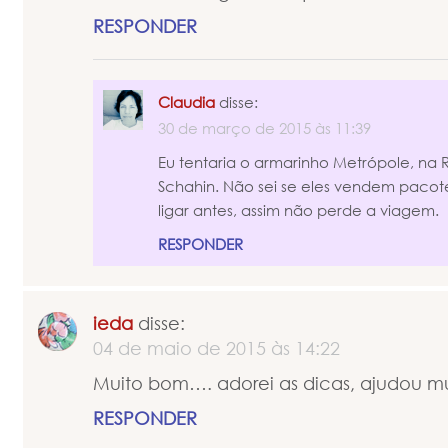
RESPONDER
Claudia
disse:
30 de março de 2015 às 11:39
Eu tentaria o armarinho Metrópole, 
Schahin. Não sei se eles vendem pacot
ligar antes, assim não perde a viagem.
RESPONDER
ieda
disse:
04 de maio de 2015 às 14:22
Muito bom…. adorei as dicas, ajudou mu
RESPONDER