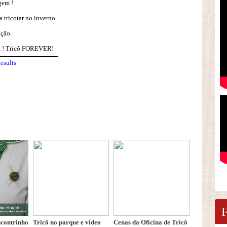
gem !
a tricotar no inverno.
ção.
sol ! Tricô FOREVER!
esults
contrinho
Tricô no parque e video
Cenas da Oficina de Tricô