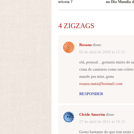
tricota ?
no Dia Mundia d
4 ZIGZAGS
Rosana
disse:
02 de abril de 2008 às 11:22
olá, pessoal…gostaria muito de sa
cima de camiseta como um colete
mande pra mim..grata
rosana.mata@hotmail.com
RESPONDER
Cleide Amorim
disse:
27 de abril de 2011 às 16:15
Gosto bastante do que tem neste c