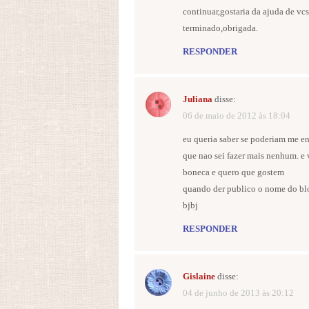
continuar,gostaria da ajuda de vc
terminado,obrigada.
RESPONDER
Juliana
disse:
06 de maio de 2012 às 18:04
eu queria saber se poderiam me ens
que nao sei fazer mais nenhum. e
boneca e quero que gostem
quando der publico o nome do bl
bjbj
RESPONDER
Gislaine
disse:
04 de junho de 2013 às 20:12