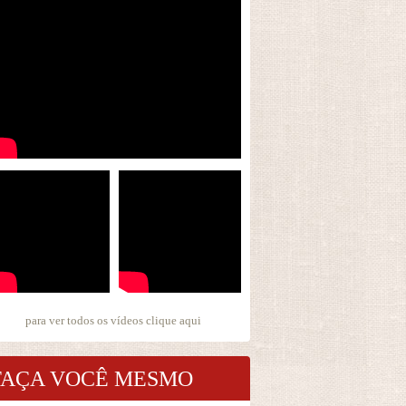
para ver todos os vídeos
clique aqui
FAÇA VOCÊ MESMO