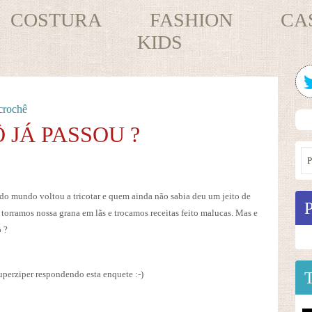
COSTURA
FASHION
CA
KIDS
 crochê
Ô JÁ PASSOU ?
odo mundo voltou a tricotar e quem ainda não sabia deu um jeito de
 torramos nossa grana em lãs e trocamos receitas feito malucas. Mas e
 ?
Superziper respondendo esta enquete :-)