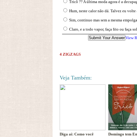
Tricô ?? A última moda agora é a decupa
Hum, neste calor não dá. Talvez eu volte 
Sim, continuo mas sem a mesma empolga
Claro, e a todo vapor, faça frio ou faça 
View R
4 ZIGZAGS
Veja Também:
Diga aí: Como você
Domingo tem En