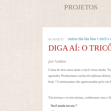
PROJETOS
outros bla bla blas
•
tricô e
08 MAR 07
DIGA AÍ: O TRIC
por Andrea
Coisa de dois anos atrás o tricô virou moda. T
aprender. Produzimos cachecóis (dúzias deles),
hoje ? Continuamos tão apaixonadas pelo tricô
Tricoteiras e ex-tricoteiras, colaborem com o 
Você ainda tricota ?