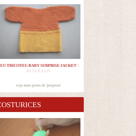
EU TRICOTEI: BABY SURPRISE JACKET
veja mais posts de '
projetos
'
COSTURICES