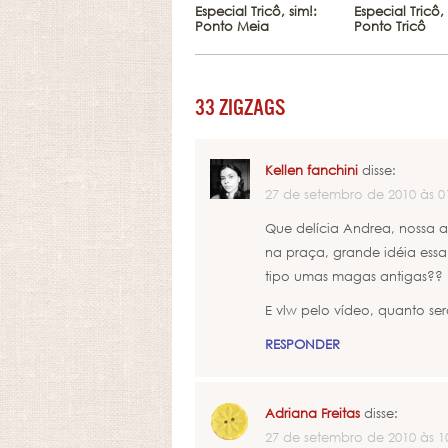
Especial Tricô, sim!:
Especial Tricô, 
Ponto Meia
Ponto Tricô
33 ZIGZAGS
Kellen fanchini
disse:
27 de setembro de 2010 às 0
Que delícia Andrea, nossa ac
na praça, grande idéia essa 
tipo umas magas antigas?? 
E vlw pelo vídeo, quanto ser
RESPONDER
Adriana Freitas
disse:
27 de setembro de 2010 às 1