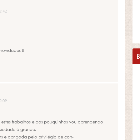
3:42
novidades !!!
B
0:09
estes trabalhos e aos pouquinhos vou aprendendo
nsiedade é grande.
s e obrigada pelo privilégio de con-