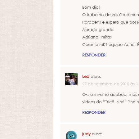
Bom dia!
O trabalho de vcs é realmen
Parabéns e espero que poss
Abraço grande
Adriana Freitas
Gerente MKT equipe Achar É
RESPONDER
Lea
disse:
27 de setembro de 2010 às 1
Ok, o inverno acabou, mas o 
vídeos do “Tricô, sim!” Fin
RESPONDER
judy
disse: