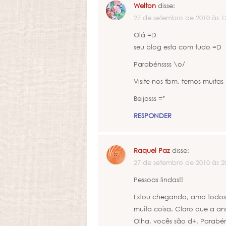
Welton
disse:
27 de setembro de 2010 às 1
Olá =D
seu blog esta com tudo =D
Parabénssss \o/
Visite-nos tbm, temos muitas 
Beijosss =*
RESPONDER
Raquel Paz
disse:
27 de setembro de 2010 às 2
Pessoas lindas!!
Estou chegando, amo todos 
muita coisa. Claro que a a
Olha, vocês são d+. Parabén