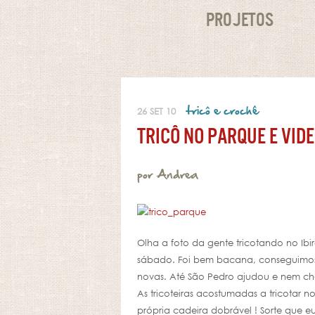
PROJETOS
tricô e crochê
26 SET 10
TRICÔ NO PARQUE E VID
por Andrea
Olha a foto da gente tricotando no Ib
sábado. Foi bem bacana, conseguimos r
novas. Até São Pedro ajudou e nem ch
As tricoteiras acostumadas a tricotar
própria cadeira dobrável ! Sorte que e