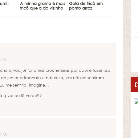
sim!:
A minha grama é mais
Gola de tricô em
tricô que a do vizinho
ponto arroz
1:56
ho q vou juntar umas crocheteiras por aqui e fazer isso
de juntar artesanato e natureza, vcs não se sentiram
C
Eu me sentiria, imagine…
á q vai de lã verde??
0:38