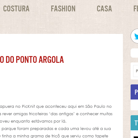
COSTURA
FASHION
CASA
F
EO DO PONTO ARGOLA
P
irapuera no PicKnit que aconteceu aqui em São Paulo no
ever amigas tricoteiras ‘das antigas’ e conhecer muitas
oveu enquanto estávamos por lá.
T
 no parque foram preparadas e cada uma levou até a sua
u tinha a minha grama de tricô que serviu como tapete