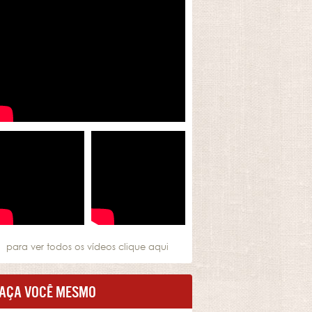
para ver todos os vídeos
clique aqui
AÇA VOCÊ MESMO