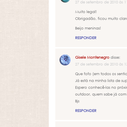
27 de setembro de 2010 às 1
Muito legal!
Obrigadão, ficou muito clar
Beijo meninas!
RESPONDER
Gisele Montenegro
disse:
27 de setembro de 2010 às 1
Que fofo (em todos os senti
Já está na minha lista de sup
Espero conhecê-las no próxi
outdoor, quem sabe já com
Bjs
RESPONDER