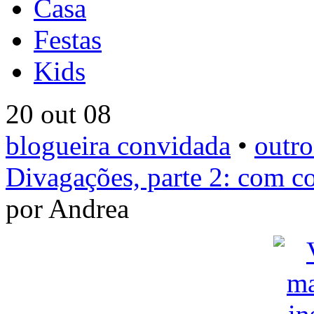
Casa
Festas
Kids
20 out 08
blogueira convidada
•
outro
Divagações, parte 2: com co
por Andrea