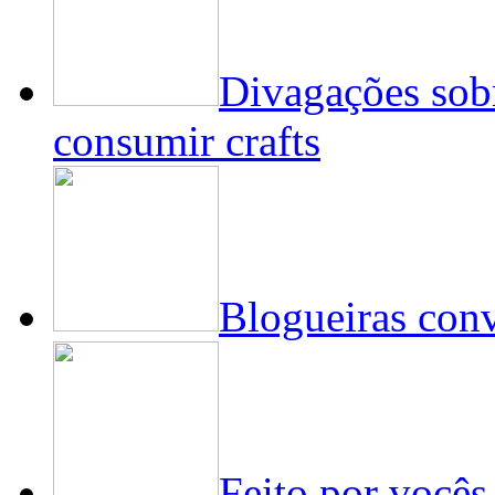
Divagações sobr
consumir crafts
Blogueiras conv
Feito por vocês 