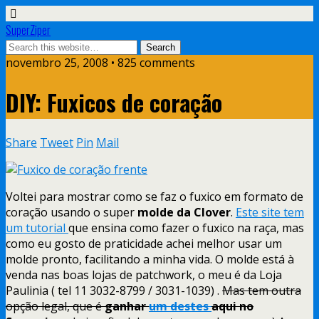
SuperZiper
novembro 25, 2008 • 825 comments
DIY: Fuxicos de coração
Share
Tweet
Pin
Mail
Voltei para mostrar como se faz o fuxico em formato de
coração usando o super
molde da Clover
.
Este site tem
um tutorial
que ensina como fazer o fuxico na raça, mas
como eu gosto de praticidade achei melhor usar um
molde pronto, facilitando a minha vida. O molde está à
venda nas boas lojas de patchwork, o meu é da Loja
Paulinia ( tel 11 3032-8799 / 3031-1039) .
Mas tem outra
opção legal, que é
ganhar
um destes
aqui no