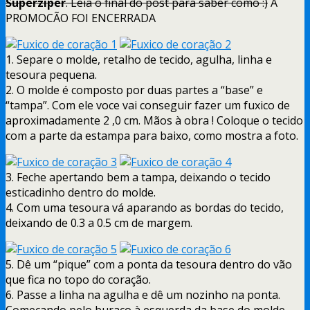
Superziper
. Leia o final do post para saber como :)
A
PROMOCÃO FOI ENCERRADA
1. Separe o molde, retalho de tecido, agulha, linha e
tesoura pequena.
2. O molde é composto por duas partes a “base” e
“tampa”. Com ele voce vai conseguir fazer um fuxico de
aproximadamente 2 ,0 cm. Mãos à obra ! Coloque o tecido
com a parte da estampa para baixo, como mostra a foto.
3. Feche apertando bem a tampa, deixando o tecido
esticadinho dentro do molde.
4. Com uma tesoura vá aparando as bordas do tecido,
deixando de 0.3 a 0.5 cm de margem.
5. Dê um “pique” com a ponta da tesoura dentro do vão
que fica no topo do coração.
6. Passe a linha na agulha e dê um nozinho na ponta.
Começando pelo buraco à esquerda da base do molde,