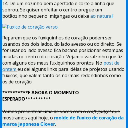
14. Dê um nozinho bem apertado e corte a linha que
sobrou. Se quiser enfeitar o centro pregue um
botãozinho pequeno, miçangas ou deixe
ao natural
!
Reparem que os fuxiquinhos de coração podem ser
usandos dos dois lados, do lado avesso ou do direito. Se
for usar do lado avesso fica bacana posicionar estampas
miúdas no centro do coração. Vejam o varalzinho que fiz
com alguns dos meus fuxiquinhos prontos. No
post de
ontem
eu dei alguns links para idéias de projetos usando
fuxicos, que valem tanto os normais redondinhos como
os de coração.
**********E AGORA O MOMENTO
ESPERADO**********
Vamos presentear uma de vocês com o
craft gadget
que
mostramos aqui hoje, o
molde de fuxico de coração da
marca japonesa Clover
.