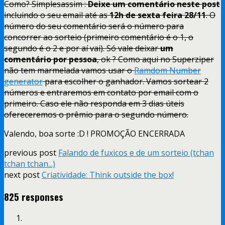
Como? Simplesassim :
Deixe um comentário neste post
incluindo o seu email até as
12h de sexta feira 28/11
. O
número do seu comentário será o número para
concorrer ao sorteio (primeiro comentário é o 1, o
segundo é o 2 e por aí vai). Só vale deixar
um
comentário por pessoa
, ok ? Como aqui no Superziper
não tem marmelada vamos usar o
Ramdom Number
generator
para escolher o ganhador. Vamos sortear 2
números e entraremos em contato por email com o
primeiro. Caso ele não responda em 3 dias úteis
ofereceremos o prêmio para o segundo número.
Valendo, boa sorte :D ! PROMOÇÃO ENCERRADA
previous post
Falando de fuxicos e de um sorteio (tchan
tchan tchan...)
next post
Criatividade: Think outside the box!
825 responses