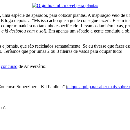
, uma espécie de aparador, para colocar plantas. A inspiração veio de
. E logo depois… “Ms isso acho que a gente consegue fazer”. E sem inst
a comprar madeira no tamanho especificado. Levamos também lixas, pre
a e já desbotou com o sol)
. Em apenas um sábado a gente concluiu a ob
e jornais, que são reciclados semanalmente. Se eu tivesse que fazer ess
co. Teríamos que por umas 2 ou 3 fileiras de vasos para ocupar tudo!
o
concurso
de Aniversário:
oncurso Superziper – Kit Paulinia” (
clique aqui para saber mais sobre o
ha’.