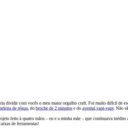
a dividir com vocês o meu maior orgulho craft. Foi muito difícil de esc
teleira de régua
, do
broche de 2 minutos
e do
avental vapt-vupt
. Não s
jeto feito à quatro mãos – eu e a minha mãe – que continuava inédito 
caixas de ferramentas!