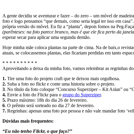
A gente decidiu se aventurar e fazer – do zero – um móvel de madeira
foto e logo pensamos “que demais, como seria legal ter isso em casa”
própria versão do móvel. Eu fiz a “planta”, depois fomos na Peg-Faç
(parênteses: na foto parece branco, mas é que ele fica perto da janel
esperar secar para aplicar uma segunda demão.
Hoje minha mãe coloca plantas na parte de cima. Na de baix,o revistas 
atuais, se colocassemos plantas, elas ficariam perdidas em tanto espa
* * * * * * * * * *
Aproveitando a deixa da minha foto, vamos relembrar as regrinhas d
1.
Tire uma foto do projeto craft que te deixou mais orgulhosa.
2.
Suba a foto no flickr e conte uma historia sobre o projeto.
3
. No título da foto coloque “Concurso Superziper – Kit Aslan” ou “C
4.
Envie a foto do Flickr para o
grupo do Superziper
.
5.
Prazo máximo: 18h do dia 26 de fevereiro.
6
. O prêmio será sorteado no dia 27 de fevereiro.
7.
Regrinhas: apenas uma foto por pessoa e não vale mandar foto ‘vel
Dúvidas mais frequentes:
“Eu não tenho Flickr, o que faço?”