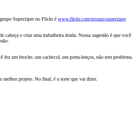
grupo Superziper no Flickr é
www.flickr.com/groups/superziper
 de cabeça e criar uma trabalheira doida. Nossa sugestão é que você
 mão.
 você fez um broche, um cachecol, um porta-lenços, não tem problema.
melhor projeto. No final, é a sorte que vai dizer.