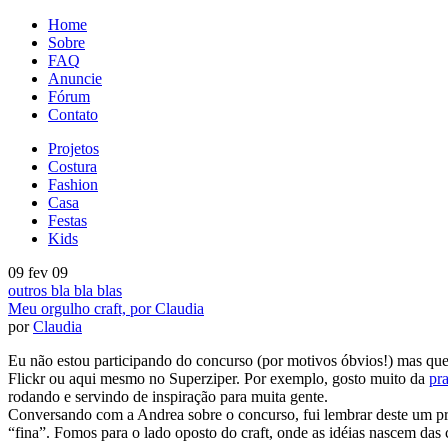
Home
Sobre
FAQ
Anuncie
Fórum
Contato
Projetos
Costura
Fashion
Casa
Festas
Kids
09 fev 09
outros bla bla blas
Meu orgulho craft, por Claudia
por
Claudia
Eu não estou participando do concurso (por motivos óbvios!) mas queri
Flickr ou aqui mesmo no Superziper. Por exemplo, gosto muito da
pra
rodando e servindo de inspiração para muita gente.
Conversando com a Andrea sobre o concurso, fui lembrar deste um pro
“fina”. Fomos para o lado oposto do craft, onde as idéias nascem das 