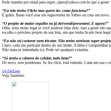
Pode mandar por email para super_ziper@yahoo.com.br que a gente “in
“Eu não tenho Flickr mas quero ter, como funciona?”
É grátis. Basta você usar um login/senha do Yahoo ou criar um novo.
“O projeto de maior orgulho eu já dei/vendi/presenteei. E agora?”
Olha, seria muito legal se você pudesse falar dele, mas a gente não q
escolha o próximo projeto da sua lista, um que tenha ficado bem legal,
“Eu não sei costurar nem tricotar. Não tenho nenhum super projet
Claro, cada um participa dentro do seu limite. A idéia é compartilhar
Não sinta-se intimidada (o). Pode ser qualquer coisinha.
“Só tenho a câmera do celular, tudo bem?”
De novo, sem problemas. Se fez click, está valendo. Cada um usa o rec
14 ZigZags
Veja Também: