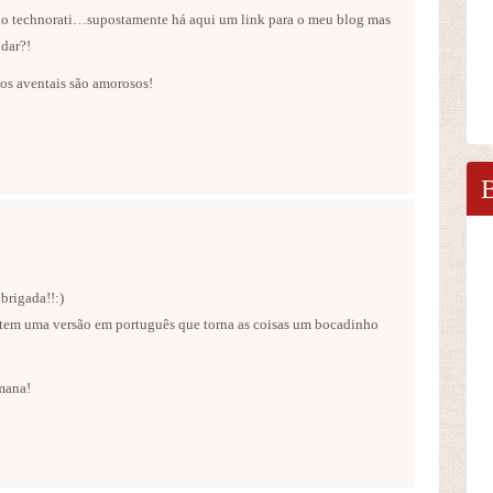
 do technorati…supostamente há aqui um link para o meu blog mas
dar?!
s aventais são amorosos!
brigada!!:)
 tem uma versão em português que torna as coisas um bocadinho
mana!