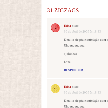
31 ZIGZAGS
Édna
disse:
30 de abril de 2009 às 18:33
É muita alegria e satisfação estar
Uhuuuuuuuuuu!
bjokinhas
Édna
RESPONDER
Édna
disse:
30 de abril de 2009 às 18:33
É muita alegria e satisfação estar
Uhuuuuuuuuuu!