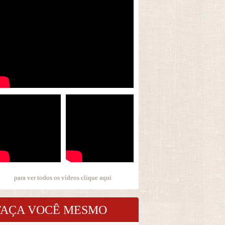
para ver todos os vídeos
clique aqui
FAÇA VOCÊ MESMO