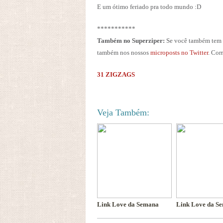
E um ótimo feriado pra todo mundo :D
***********
Também no Superziper:
Se você também tem 
também nos nossos
microposts no Twitter
. Corr
31 ZIGZAGS
Veja Também:
Link Love da Semana
Link Love da S