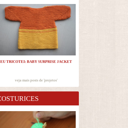
EU TRICOTEI: BABY SURPRISE JACKET
veja mais posts de '
projetos
'
COSTURICES