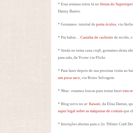
* Essa semana rolou lá no
fórum do Superziper
Danny Barros.
* Gostamos: tutorial de
porta óculos
, via Ateli
* Pra babar…
Casinha de cachorro
de tecido, 
* Ainda no tema
casa craft
, gostamos desta id
para sala, da Yvone via Flickr.
* Para fazer depois de sua proxima visita ao ba
um puxa saco
, via Reino Selvagem.
* Nhac: estamos loucas para tentar fazer
esta r
* Blog novo no ar:
Kawaii
, da Elisa Dantas, q
super legal sobre as máquinas de costura
que e
* Inscrições abertas para o 2o. Prêmio Craft 