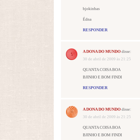
bjokinhas
Édna
RESPONDER
A DONA DO MUNDO
disse:
30 de abril de 2009 às 21:25
QUANTA COISA BOA
BJINHO E BOM FINDI
RESPONDER
A DONA DO MUNDO
disse:
30 de abril de 2009 às 21:25
QUANTA COISA BOA
BJINHO E BOM FINDI