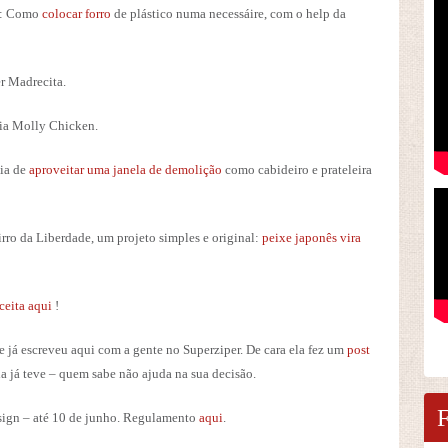
: Como
colocar forro
de plástico numa necessáire, com o help da
er Madrecita.
via Molly Chicken.
eia de
aproveitar uma janela de demolição
como cabideiro e prateleira
irro da Liberdade, um projeto simples e original:
peixe japonês vira
eceita aqui
!
ue já escreveu aqui com a gente no Superziper. De cara ela fez um
post
la já teve – quem sabe não ajuda na sua decisão.
Design – até 10 de junho. Regulamento
aqui
.