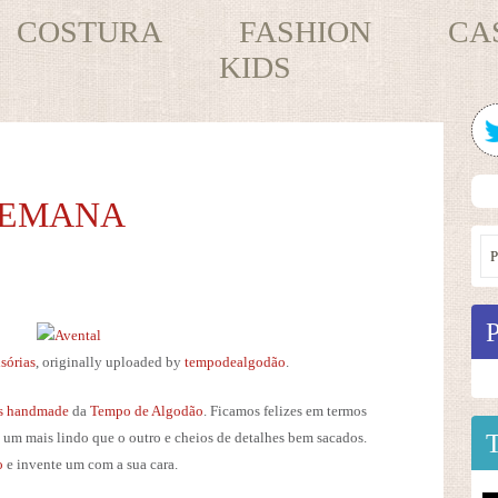
COSTURA
FASHION
CA
KIDS
SEMANA
sórias
, originally uploaded by
tempodealgodão
.
is handmade
da
Tempo de Algodão
. Ficamos felizes em termos
, um mais lindo que o outro e cheios de detalhes bem sacados.
co
e invente um com a sua cara.