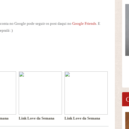
conta no Google pode seguir os post daqui no
Google Friends
. E
epralá :)
emana
Link Love da Semana
Link Love da Semana