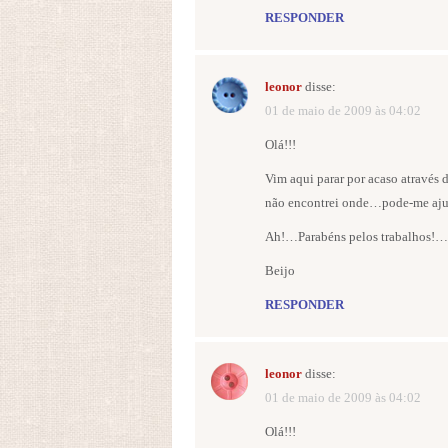
RESPONDER
leonor
disse:
01 de maio de 2009 às 04:02
Olá!!!
Vim aqui parar por acaso através
não encontrei onde…pode-me aju
Ah!…Parabéns pelos trabalhos!…o
Beijo
RESPONDER
leonor
disse:
01 de maio de 2009 às 04:02
Olá!!!