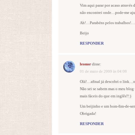
Vim aqui parar por acaso através
não encontrei onde…pode-me aju
Ah!…Parabéns pelos trabalhos!…o
Beijo
RESPONDER
leonor
disse:
01 de maio de 2009 às 04:08
Olá!…afinal já descobri o link…o
Não sei se sabem mas o meu blog
mais fáceis do que em inglês!!:)
Um beijinho e um bom-fim-de-se
Obrigada!
RESPONDER