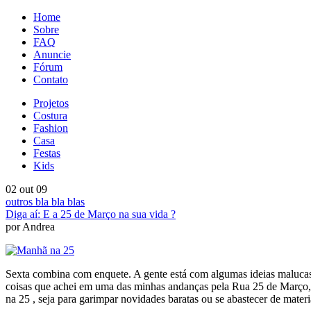
Home
Sobre
FAQ
Anuncie
Fórum
Contato
Projetos
Costura
Fashion
Casa
Festas
Kids
02 out 09
outros bla bla blas
Diga aí: E a 25 de Março na sua vida ?
por Andrea
Sexta combina com enquete. A gente está com algumas ideias malucas
coisas que achei em uma das minhas andanças pela Rua 25 de Março, um
na 25 , seja para garimpar novidades baratas ou se abastecer de materi