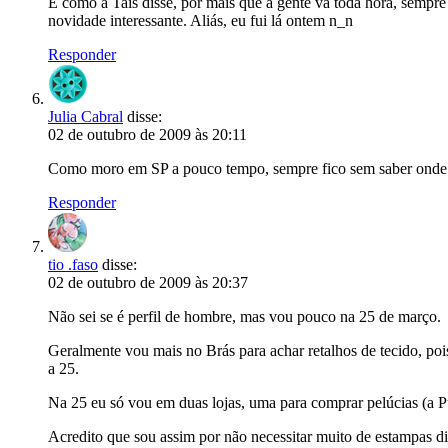
É como a Tais disse, por mais que a gente vá toda hora, sempr
novidade interessante. Aliás, eu fui lá ontem n_n
Responder
Julia Cabral
disse:
02 de outubro de 2009 às 20:11
Como moro em SP a pouco tempo, sempre fico sem saber onde c
Responder
tio .faso
disse:
02 de outubro de 2009 às 20:37
Não sei se é perfil de hombre, mas vou pouco na 25 de março.
Geralmente vou mais no Brás para achar retalhos de tecido, po
a 25.
Na 25 eu só vou em duas lojas, uma para comprar pelúcias (a Pu
Acredito que sou assim por não necessitar muito de estampas d