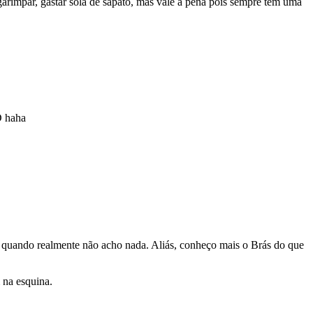
arimpar, gastar sola de sapato, mas vale a pena pois sempre tem uma
D haha
o quando realmente não acho nada. Aliás, conheço mais o Brás do que
 na esquina.