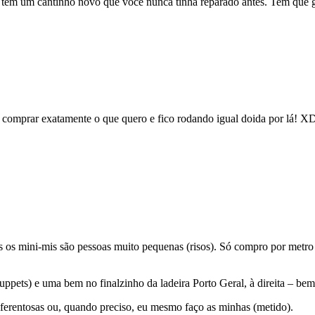
e tem um cantinho novo que você nunca tinha reparado antes. Tem que g
omprar exatamente o que quero e fico rodando igual doida por lá! X
is os mini-mis são pessoas muito pequenas (risos). Só compro por metr
ppets) e uma bem no finalzinho da ladeira Porto Geral, à direita – bem
iferentosas ou, quando preciso, eu mesmo faço as minhas (metido).