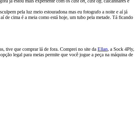
ora já estou mais experiente com os
cast on,
cast off
, calcanhares e
esculpem pela luz meio estouradona mas eu fotografo a noite e aí já
 aí de cima é a meia como está hoje, um tubo pela metade. Tá ficando
as, tive que comprar lá de fora. Comprei no site da
Ellan
, a Sock 4Ply,
opção legal para meias permite que você jogue a peça na máquina de