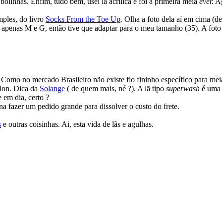
bolinhas. Enfim, tudo bem, usei lã acrílica e foi a primeira meia
ever.
Ag
mples, do livro
Socks From the Toe Up
. Olha a foto dela aí em cima (d
, apenas M e G, então tive que adaptar para o meu tamanho (35). A foto
. Como no mercado Brasileiro não existe fio fininho específico para mei
lon. Dica da
Solange
( de quem mais, né ?). A lã tipo
superwash
é uma 
 em dia, certo ?
na fazer um pedido grande para dissolver o custo do frete.
s
e outras coisinhas. Ai, esta vida de lãs e agulhas.