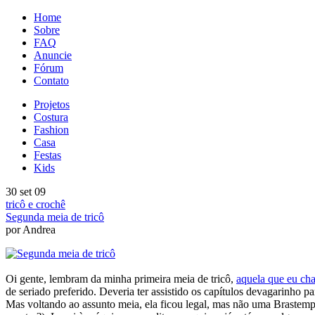
Home
Sobre
FAQ
Anuncie
Fórum
Contato
Projetos
Costura
Fashion
Casa
Festas
Kids
30 set 09
tricô e crochê
Segunda meia de tricô
por Andrea
Oi gente, lembram da minha primeira meia de tricô,
aquela que eu ch
de seriado preferido. Deveria ter assistido os capítulos devagarinho p
Mas voltando ao assunto meia, ela ficou legal, mas não uma Brastemp. 