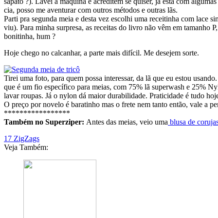
sapato ?). Lavei à máquina e acreditem se quiser, já está com algumas 
cia, posso me aventurar com outros métodos e outras lãs.
Parti pra segunda meia e desta vez escolhi uma receitinha com lace si
viu). Para minha surpresa, as receitas do livro não vêm em tamanho P
bonitinha, hum ?
Hoje chego no calcanhar, a parte mais difícil. Me desejem sorte.
Tirei uma foto, para quem possa interessar, da lã que eu estou usando
que é um fio específico para meias, com 75% lã superwash e 25% Ny
lavar roupas. Já o nylon dá maior durabilidade. Praticidade é tudo hoje
O preço por novelo é baratinho mas o frete nem tanto então, vale a pe
*****************
Também no Superziper:
Antes das meias, veio uma
blusa de coruja
17 ZigZags
Veja Também: