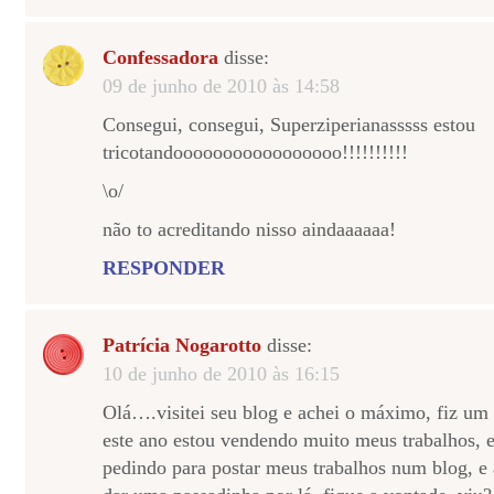
Confessadora
disse:
09 de junho de 2010 às 14:58
Consegui, consegui, Superziperianasssss estou
tricotandooooooooooooooooo!!!!!!!!!!
\o/
não to acreditando nisso aindaaaaaa!
RESPONDER
Patrícia Nogarotto
disse:
10 de junho de 2010 às 16:15
Olá….visitei seu blog e achei o máximo, fiz um
este ano estou vendendo muito meus trabalhos, 
pedindo para postar meus trabalhos num blog, e