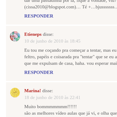
dar uma passadinha por lá, fique a vontade, viu?
(cissa2010@blogspot.com)… Té +…bjusssssss
RESPONDER
Etieneps
disse:
10 de junho de 2010 às 18:45
Eu tou me coçando pra começar a tentar, mas eu 
feltro, papéis e coisarada pra "tentar" que se eu
que me expulsam de casa, haha. vou esperar mai
RESPONDER
Marina!
disse:
18 de junho de 2010 às 22:41
Muito bommmmmmm!!!!!!
são as melhores vídeo aulas que já vi, e olha que 