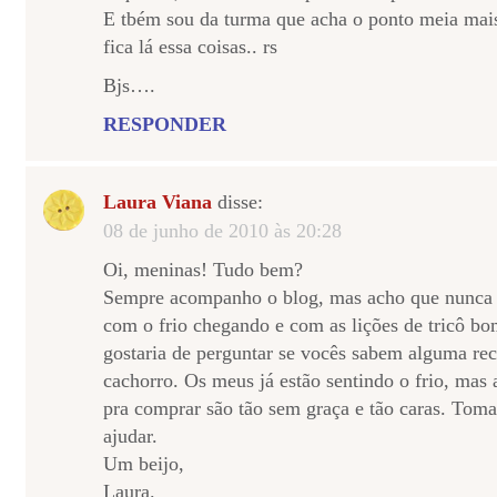
E tbém sou da turma que acha o ponto meia mais
fica lá essa coisas.. rs
Bjs….
RESPONDER
Laura Viana
disse:
08 de junho de 2010 às 20:28
Oi, meninas! Tudo bem?
Sempre acompanho o blog, mas acho que nunca 
com o frio chegando e com as lições de tricô b
gostaria de perguntar se vocês sabem alguma rece
cachorro. Os meus já estão sentindo o frio, mas
pra comprar são tão sem graça e tão caras. Tom
ajudar.
Um beijo,
Laura.