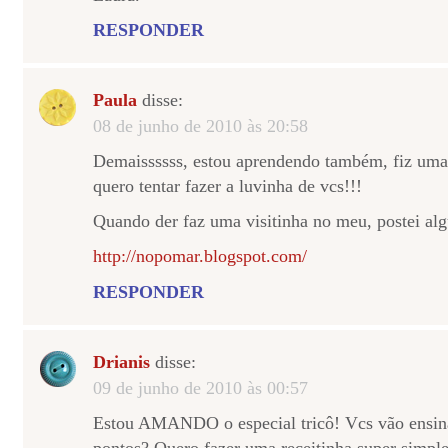
RESPONDER
Paula
disse:
08 de junho de 2010 às 20:58
Demaissssss, estou aprendendo também, fiz umas
quero tentar fazer a luvinha de vcs!!!
Quando der faz uma visitinha no meu, postei al
http://nopomar.blogspot.com/
RESPONDER
Drianis
disse:
09 de junho de 2010 às 00:57
Estou AMANDO o especial tricô! Vcs vão ensina