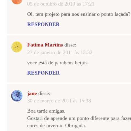
05 de outubro de 2010 às 17:21
Oi, tem projeto para nos ensinar o ponto laçada?
RESPONDER
Fatima Martins
disse:
27 de janeiro de 2011 às 13:32
voce está de parabens.beijos
RESPONDER
jane
disse:
30 de março de 2011 às 15:38
Boa tarde amigas.
Gostari de aprende um ponto diferente para faze
cores de inverno. Obrigada.