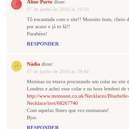
Aline Porto
disse:
07 de junho de 2010 às 19:33
Tô encantada com o site!! Moooito bom, cheio de
por acaso e já to fã!!
Parabéns!
RESPONDER
Nádia
disse:
07 de junho de 2010 às 19:44
Meninas eu estava procurando um colar no site
Londres e achei esse colar e na hora lembrei de 
http://www.monsoon.co.uk/Necklaces/Bluebelle
Necklace/invt/68267740
Com aquelas flores que vcs ensinaram!
Bjos
RESPONDER