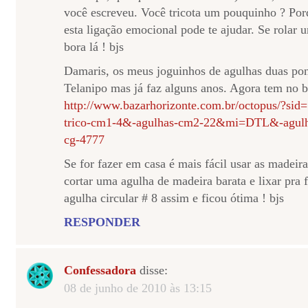
você escreveu. Você tricota um pouquinho ? Por
esta ligação emocional pode te ajudar. Se rolar
bora lá ! bjs
Damaris, os meus joguinhos de agulhas duas pon
Telanipo mas já faz alguns anos. Agora tem no 
http://www.bazarhorizonte.com.br/octopus/?s
trico-cm1-4&-agulhas-cm2-22&mi=DTL&-agulh
cg-4777
Se for fazer em casa é mais fácil usar as madeira
cortar uma agulha de madeira barata e lixar pra 
agulha circular # 8 assim e ficou ótima ! bjs
RESPONDER
Confessadora
disse:
08 de junho de 2010 às 13:15