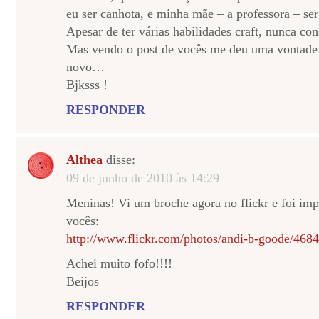
eu ser canhota, e minha mãe – a professora – ser
Apesar de ter várias habilidades craft, nunca cons
Mas vendo o post de vocês me deu uma vontade 
novo…
Bjksss !
RESPONDER
Althea
disse:
09 de junho de 2010 às 14:29
Meninas! Vi um broche agora no flickr e foi imp
vocês:
http://www.flickr.com/photos/andi-b-goode/468
Achei muito fofo!!!!
Beijos
RESPONDER