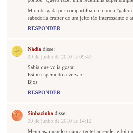
pontos? Quero fazer uma receitinha super simpl
Mto obrigada por compartilharem com a "galera 
sabedoria crafter de um jeito tão interessante e a
RESPONDER
Nádia
disse:
09 de junho de 2010 às 09:43
Sabia que vc ia gostar!
Estou esperando a versao!
Bjos
RESPONDER
Sinhazinha
disse:
09 de junho de 2010 às 14:12
Meninas, quando criança tentei aprender e foi u