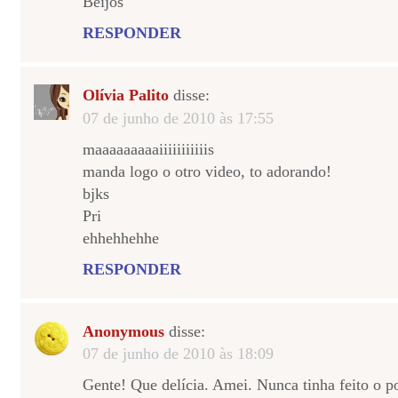
Beijos
RESPONDER
Olívia Palito
disse:
07 de junho de 2010 às 17:55
maaaaaaaaaiiiiiiiiiiis
manda logo o otro video, to adorando!
bjks
Pri
ehhehhehhe
RESPONDER
Anonymous
disse:
07 de junho de 2010 às 18:09
Gente! Que delícia. Amei. Nunca tinha feito o po