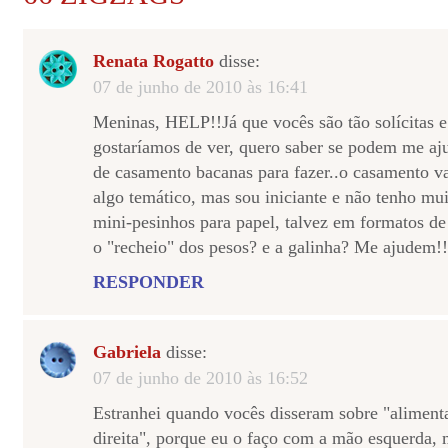
Renata Rogatto
disse:
07 de junho de 2010 às 16:41
Meninas, HELP!!Já que vocês são tão solícitas 
gostaríamos de ver, quero saber se podem me aj
de casamento bacanas para fazer..o casamento va
algo temático, mas sou iniciante e não tenho mu
mini-pesinhos para papel, talvez em formatos 
o "recheio" dos pesos? e a galinha? Me ajudem!!
RESPONDER
Gabriela
disse:
07 de junho de 2010 às 16:52
Estranhei quando vocês disseram sobre "aliment
direita", porque eu o faço com a mão esquerda, 