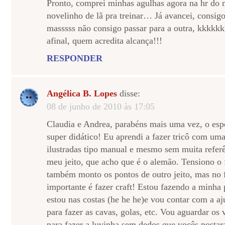
Pronto, comprei minhas agulhas agora na hr do
novelinho de lã pra treinar… Já avancei, consigo
masssss não consigo passar para a outra, kkkkkk
afinal, quem acredita alcança!!!
RESPONDER
Angélica B. Lopes
disse:
08 de junho de 2010 às 17:05
Claudia e Andrea, parabéns mais uma vez, o espe
super didático! Eu aprendi a fazer tricô com uma
ilustradas tipo manual e mesmo sem muita referê
meu jeito, que acho que é o alemão. Tensiono o
também monto os pontos de outro jeito, mas no f
importante é fazer craft! Estou fazendo a minha 
estou nas costas (he he he)e vou contar com a a
para fazer as cavas, golas, etc. Vou aguardar os 
para fazer a luvinha sem dedos que vocês postar