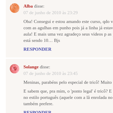
Alba
disse:
07 de junho de 2010 às 23:29
Oba! Consegui e estou amando este curso, qdo v
com as agulhas em punho pois já a linha já esta
aula! E mais uma vez agradeço seus videos p as 
está sendo 10… Bjs
RESPONDER
Solange
disse:
07 de junho de 2010 às 23:45
Meninas, parabéns pelo especial de tricô! Muito
E sabem que, pra mim, o 'ponto legal' é tricô? E
no estilo português (aquele com a lã enrolada no
também prefere.
RESPONDER