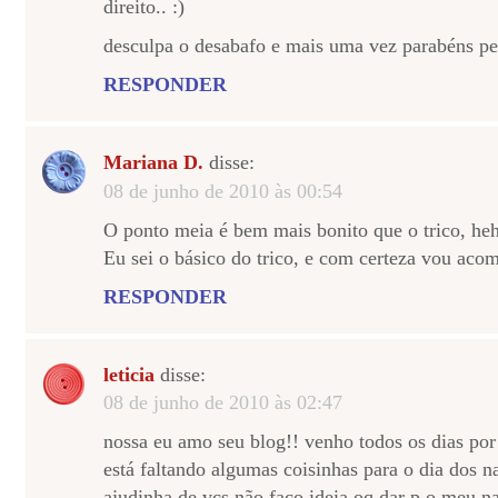
direito.. :)
desculpa o desabafo e mais uma vez parabéns pe
RESPONDER
Mariana D.
disse:
08 de junho de 2010 às 00:54
O ponto meia é bem mais bonito que o trico, heh
Eu sei o básico do trico, e com certeza vou aco
RESPONDER
leticia
disse:
08 de junho de 2010 às 02:47
nossa eu amo seu blog!! venho todos os dias po
está faltando algumas coisinhas para o dia dos n
ajudinha de vcs não faço ideia oq dar p o meu 