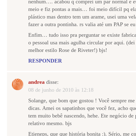
nenhum…. acabou q comprei um par normal e eu
meio e fiz pontas a mais… foi meio difícil pq el
plástico mas dentro tem um arame, usei uma vela 
fazer a outra pontinha. rs valia até um PAP se eu
Enfim… tudo isso pra perguntar se existe fabric
o pessoal usa mais agulha circular por aqui. (dei
melhor estilo Rose de Riveter!) bjs!
RESPONDER
andrea
disse:
08 de junho de 2010 às 12:18
Solange, que bom que gostou ! Você sempre me
dicas. Amei os sapatinhos que você fez, acho q
tem muito bebê nascendo, hehe. Ete negócio de 
relativo mesmo. bjs
Etieneps, que que história bonita :). Sério, me 