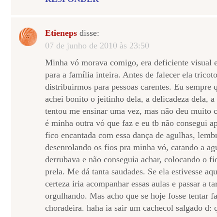
Etieneps
disse:
07 de junho de 2010 às 23:50
Minha vó morava comigo, era deficiente visual e
para a família inteira. Antes de falecer ela trico
distribuirmos para pessoas carentes. Eu sempre 
achei bonito o jeitinho dela, a delicadeza dela, a
tentou me ensinar uma vez, mas não deu muito c
é minha outra vó que faz e eu tb não consegui ap
fico encantada com essa dança de agulhas, lemb
desenrolando os fios pra minha vó, catando a ag
derrubava e não conseguia achar, colocando o fi
prela. Me dá tanta saudades. Se ela estivesse aqu
certeza iria acompanhar essas aulas e passar a t
orgulhando. Mas acho que se hoje fosse tentar f
choradeira. haha ia sair um cachecol salgado d: