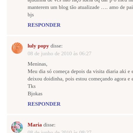
manterem um blog tão atualizade …. amo de pai
bjs
RESPONDER
luly popy
disse:
08 de junho de 2010 às 06:27
Meninas,
Meu dia só começa depois da visita diaria aki e 
deixou doidinha, pois estou começando agora
Tks
Bjokas
RESPONDER
Maria
disse:
08 de junho de 2010 às 08:27