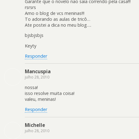
Garante que o novelo nao saia correndo pela casa!!!
rsrsrs
Amo o blog de vcs meninas!!!
To adorando as aulas de tricô…
Ate postei a dica no meu blog….
bjsbjsbjs
Keyty
Responder
Mancuspia
julho 28, 2010
nossa!
isso resolve muita coisa!
valeu, meninas!
Responder
Michelle
julho 28, 2010