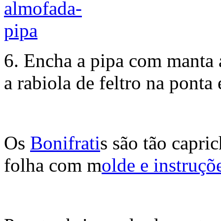
6. Encha a pipa com manta ac
a rabiola de feltro na ponta 
Os
Bonifrati
s são tão capri
folha com m
olde e instruçõe