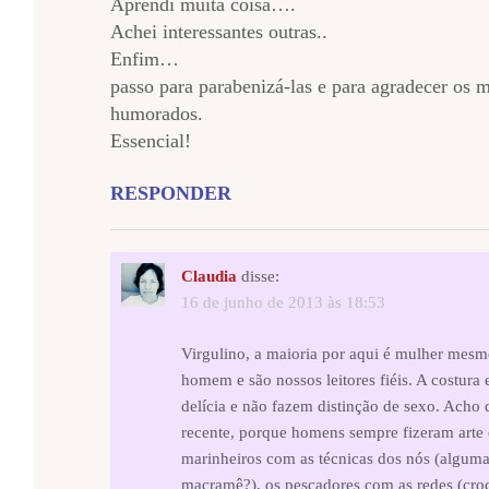
Aprendi muita coisa….
Achei interessantes outras..
Enfim…
passo para parabenizá-las e para agradecer os m
humorados.
Essencial!
RESPONDER
Claudia
disse:
16 de junho de 2013 às 18:53
Virgulino, a maioria por aqui é mulher mes
homem e são nossos leitores fiéis. A costura 
delícia e não fazem distinção de sexo. Acho 
recente, porque homens sempre fizeram arte 
marinheiros com as técnicas dos nós (algu
macramê?), os pescadores com as redes (croch