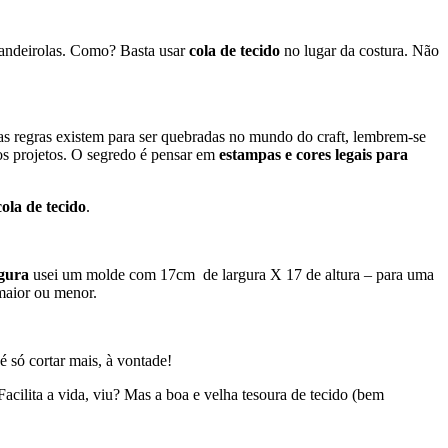
s bandeirolas. Como? Basta usar
cola de tecido
no lugar da costura. Não
 Mas regras existem para ser quebradas no mundo do craft, lembrem-se
tros projetos. O segredo é pensar em
estampas e cores legais para
cola de tecido
.
rgura
usei um molde com 17cm de largura X 17 de altura – para uma
maior ou menor.
 só cortar mais, à vontade!
acilita a vida, viu? Mas a boa e velha tesoura de tecido (bem