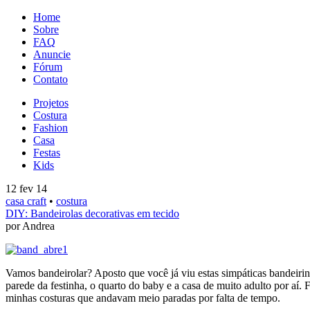
Home
Sobre
FAQ
Anuncie
Fórum
Contato
Projetos
Costura
Fashion
Casa
Festas
Kids
12 fev 14
casa craft
•
costura
DIY: Bandeirolas decorativas em tecido
por Andrea
Vamos bandeirolar? Aposto que você já viu estas simpáticas bandeirin
parede da festinha, o quarto do baby e a casa de muito adulto por aí
minhas costuras que andavam meio paradas por falta de tempo.