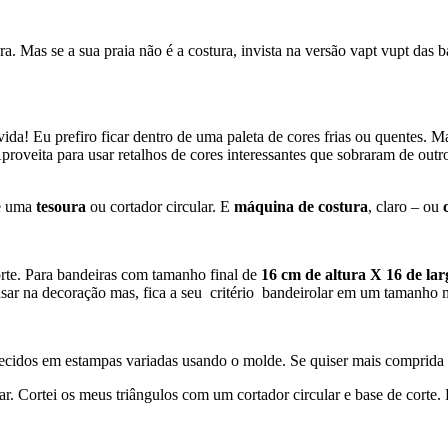
ora. Mas se a sua praia não é a costura, invista na versão vapt vupt da
vida! Eu prefiro ficar dentro de uma paleta de cores frias ou quentes.
 Aproveita para usar retalhos de cores interessantes que sobraram de ou
 uma
tesoura
ou cortador circular. E
máquina de costura
, claro – ou
rte. Para bandeiras com tamanho final de
16 cm de altura X 16 de la
sar na decoração mas, fica a seu critério bandeirolar em um tamanho 
tecidos em estampas variadas usando o molde. Se quiser mais comprida é
r. Cortei os meus triângulos com um cortador circular e base de corte. F