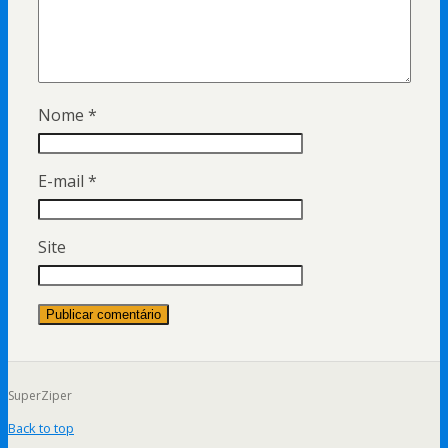
Nome
*
E-mail
*
Site
SuperZiper
Back to top