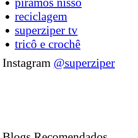
piramos nisso
reciclagem
superziper tv
tricô e crochê
Instagram
@superziper
Blogs Recomendados