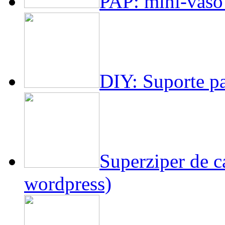
PAP: mini-vaso
DIY: Suporte pa
Superziper de c
wordpress)