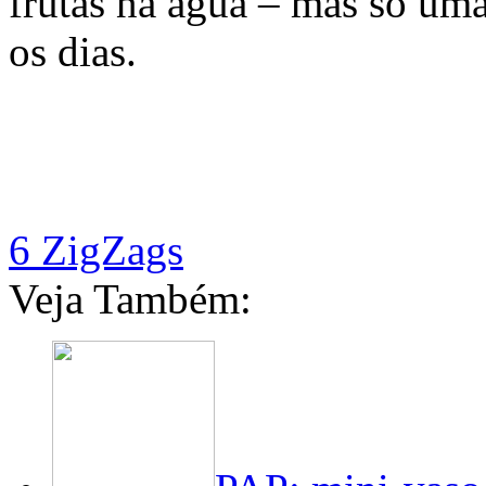
frutas na água – mas só uma
os dias.
6 ZigZags
Veja Também: