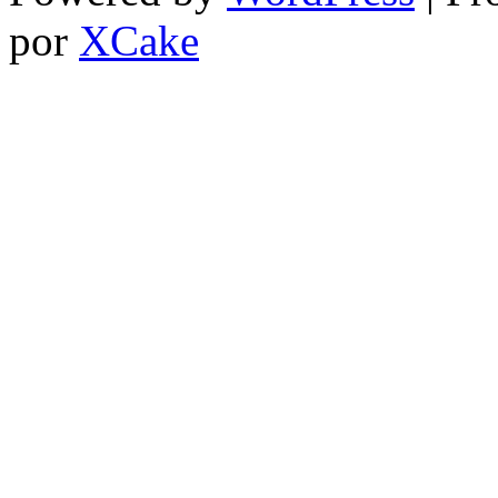
por
XCake